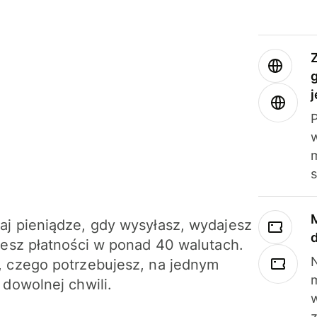
j
m
j pieniądze, gdy wysyłasz, wydajesz
jesz płatności w ponad 40 walutach.
N
 czego potrzebujesz, na jednym
 dowolnej chwili.