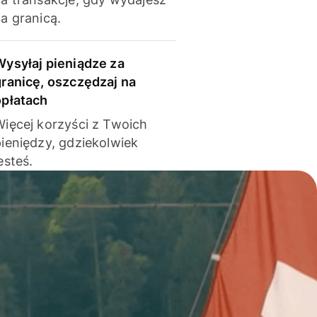
a granicą.
Wysyłaj pieniądze za
granicę, oszczędzaj na
opłatach
Więcej korzyści z Twoich
pieniędzy, gdziekolwiek
esteś.