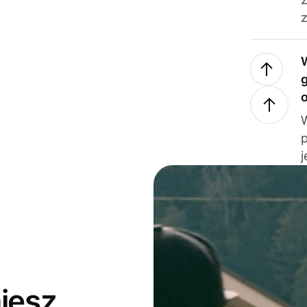
z
j
jesz,