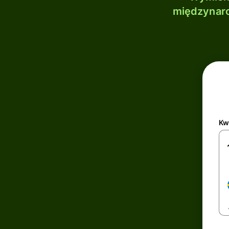
międzynaro
Kw