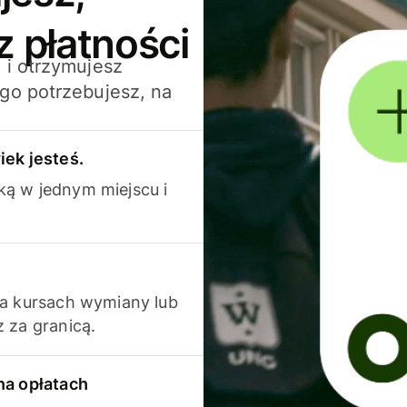
z płatności
 i otrzymujesz
go potrzebujesz, na
iek jesteś.
ką w jednym miejscu i
na kursach wymiany lub
 za granicą.
na opłatach