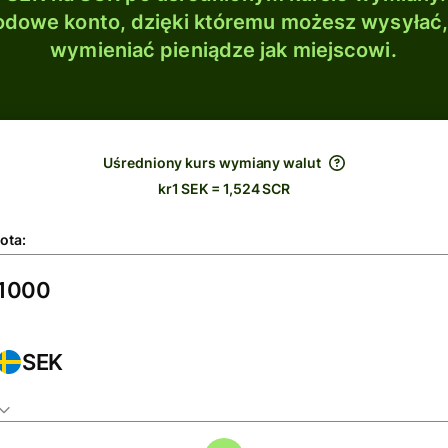
dowe konto, dzięki któremu możesz wysyłać
wymieniać pieniądze jak miejscowi.
Uśredniony kurs wymiany walut
kr1 SEK = 1,524 SCR
ota:
SEK