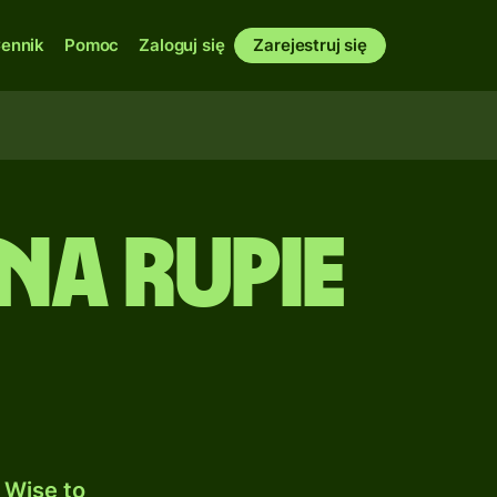
ennik
Pomoc
Zaloguj się
Zarejestruj się
na Rupie
 Wise to