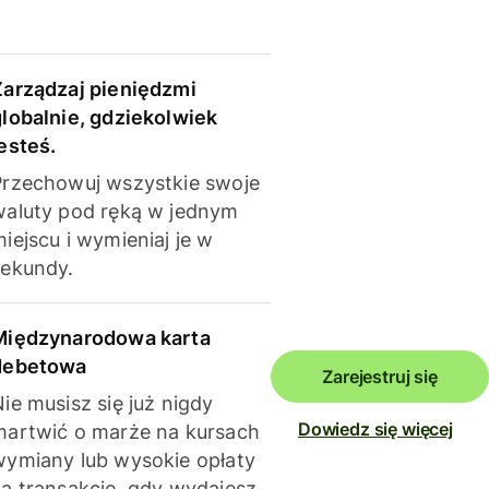
Zarządzaj pieniędzmi
globalnie, gdziekolwiek
esteś.
Przechowuj wszystkie swoje
waluty pod ręką w jednym
iejscu i wymieniaj je w
sekundy.
Międzynarodowa karta
debetowa
Zarejestruj się
ie musisz się już nigdy
Dowiedz się więcej
martwić o marże na kursach
wymiany lub wysokie opłaty
za transakcje, gdy wydajesz