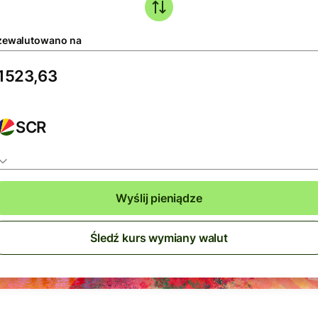
zewalutowano na
SCR
Wyślij pieniądze
Śledź kurs wymiany walut