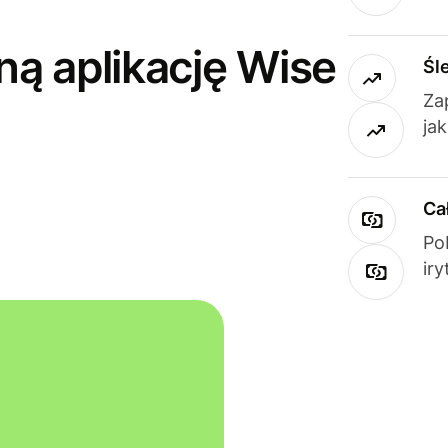
ną aplikację Wise
Śl
Za
ja
Ca
Po
ir