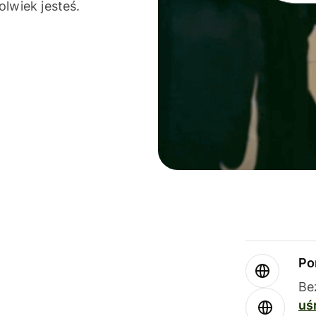
olwiek jesteś.
Po
Be
uś