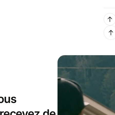
ous
 recevez de