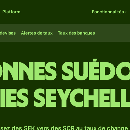
Platform
Fonctionnalités
 devises
Alertes de taux
Taux des banques
nnes suédoi
es seychel
sez des SEK vers des SCR au taux de change