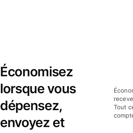
Économisez
lorsque vous
Économ
receve
dépensez,
Tout c
compte
envoyez et