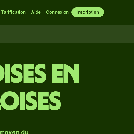
Tarification
Aide
Connexion
Inscription
ses en
loises
 moyen du