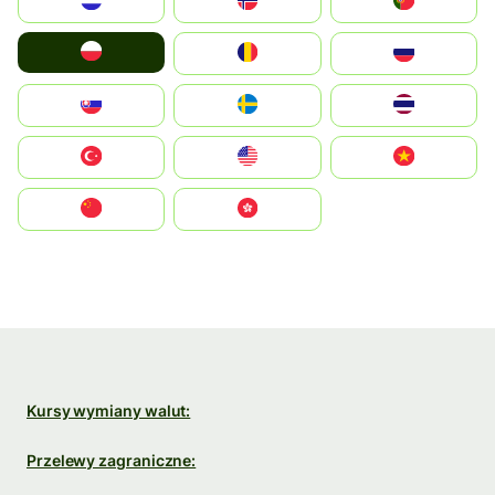
Nederland
Norge
Portugal
Polska
România
Россия
Slovensko
Ruoŧŧa
ไทย
Türkiye
United States
Vietnam
中国
中國香港特別行政區
Kursy wymiany walut:
Przelewy zagraniczne: