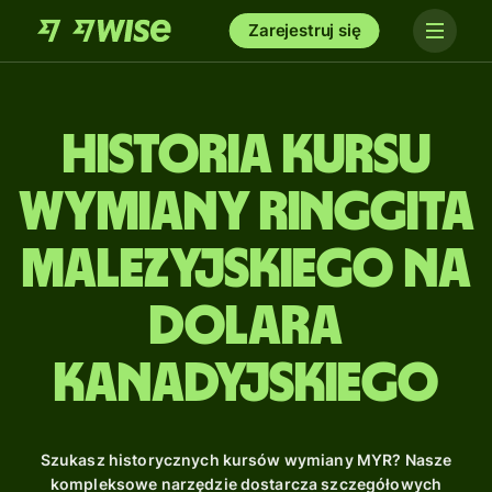
Zarejestruj się
Historia kursu
wymiany ringgita
malezyjskiego na
dolara
kanadyjskiego
Szukasz historycznych kursów wymiany MYR? Nasze
kompleksowe narzędzie dostarcza szczegółowych