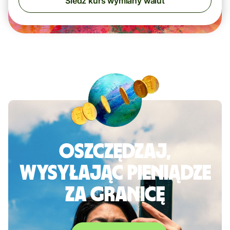
Śledź kurs wymiany walut
Oszczędzaj,
wysyłając pieniądze
za granicę