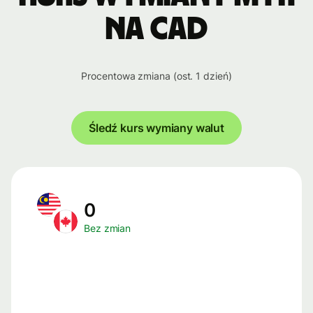
na CAD
Procentowa zmiana (ost. 1 dzień)
Śledź kurs wymiany walut
0
Bez zmian