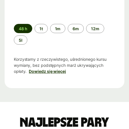
Przedział
48 h
1t
1m
6m
12m
czasu
5l
Korzystamy z rzeczywistego, uśrednionego kursu
wymiany, bez podstępnych marż ukrywających
opłaty.
Dowiedz się więcej
Najlepsze pary