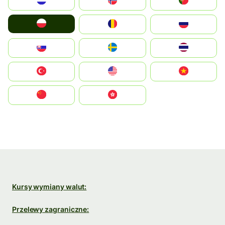
Nederland
Norge
Portugal
Polska
România
Россия
Slovensko
Ruoŧŧa
ไทย
Türkiye
United States
Vietnam
中国
中國香港特別行政區
Kursy wymiany walut:
Przelewy zagraniczne: