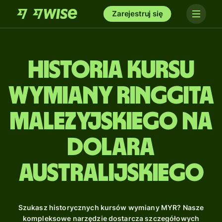
Zarejestruj się
Historia kursu
wymiany ringgita
malezyjskiego na
dolara
australijskiego
Szukasz historycznych kursów wymiany MYR? Nasze
kompleksowe narzędzie dostarcza szczegółowych