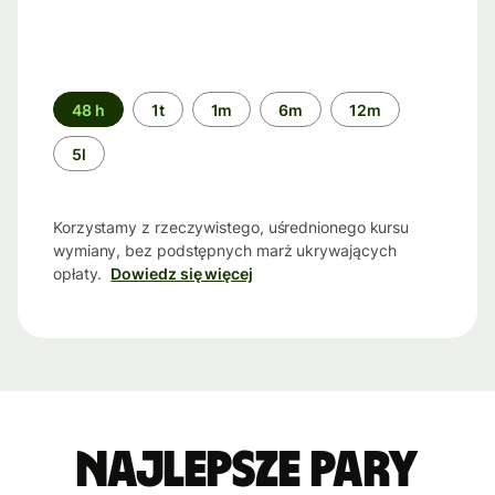
Przedział
48 h
1t
1m
6m
12m
czasu
5l
Korzystamy z rzeczywistego, uśrednionego kursu
wymiany, bez podstępnych marż ukrywających
opłaty.
Dowiedz się więcej
Najlepsze pary