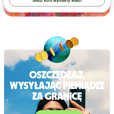
Śledź kurs wymiany walut
Oszczędzaj,
wysyłając pieniądze
za granicę