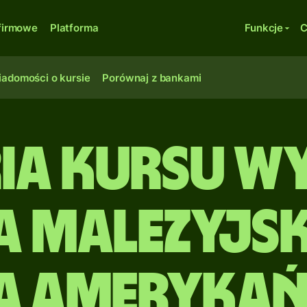
firmowe
Platforma
Funkcje
C
adomości o kursie
Porównaj z bankami
ria kursu w
a malezyjs
a amerykań