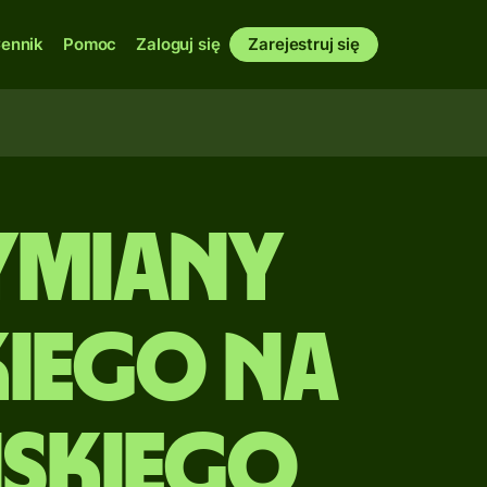
ennik
Pomoc
Zaloguj się
Zarejestruj się
ymiany
kiego na
skiego