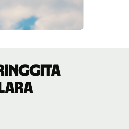
ringgita
lara