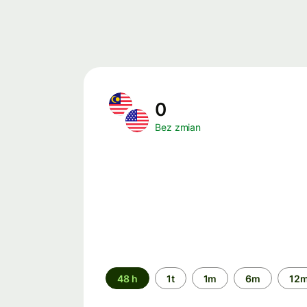
0
Bez zmian
Przedział
48 h
1t
1m
6m
12
czasu