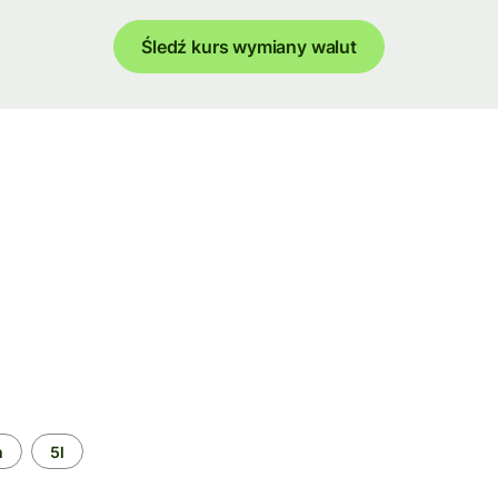
Śledź kurs wymiany walut
m
5l