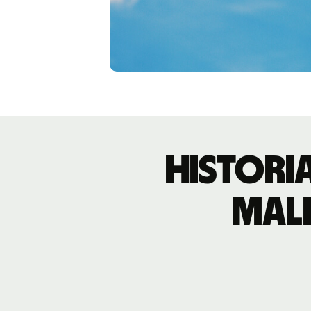
Histori
mal