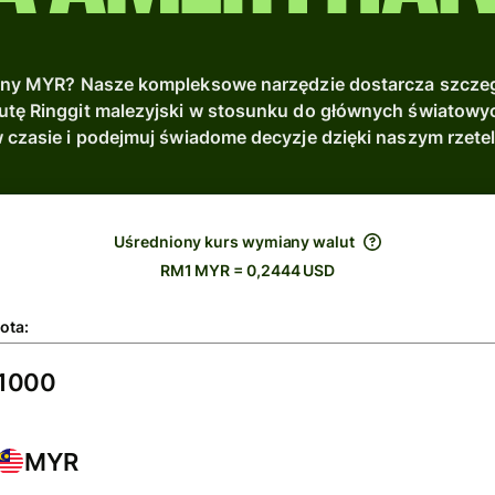
ny MYR? Nasze kompleksowe narzędzie dostarcza szczeg
utę Ringgit malezyjski w stosunku do głównych światowyc
w czasie i podejmuj świadome decyzje dzięki naszym rzet
Uśredniony kurs wymiany walut
RM1 MYR = 0,2444 USD
ota:
MYR