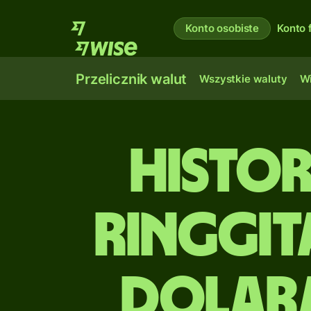
Konto osobiste
Konto 
Przelicznik walut
Wszystkie waluty
Wi
Histo
ringgit
dolar