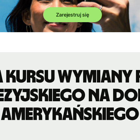
Zarejestruj się
a kursu wymiany 
ezyjskiego na do
amerykańskiego