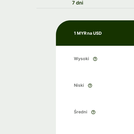
7 dni
1 MYR na USD
Wysoki
Niski
Średni