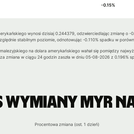
-0.15
%
erykańskiego wynosi dzisiaj 0.244379, odzwierciedlając zmianę o -0.
względnie stabilnym poziomie, odnotowując -0.110% spadku w porównan
a malezyjskiego na dolara amerykańskiego wahał się pomiędzy najwy
za zmiana w ciągu 24 godzin zaszła w dniu 05-08-2026 z 0.196% sp
s wymiany MYR na
Procentowa zmiana (ost. 1 dzień)