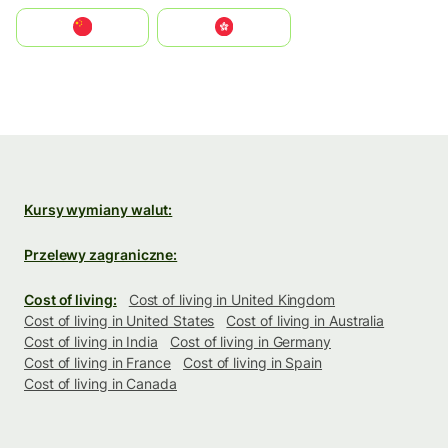
中国
中國香港特別行政區
Kursy wymiany walut:
Przelewy zagraniczne:
Cost of living:
Cost of living in United Kingdom
Cost of living in United States
Cost of living in Australia
Cost of living in India
Cost of living in Germany
Cost of living in France
Cost of living in Spain
Cost of living in Canada