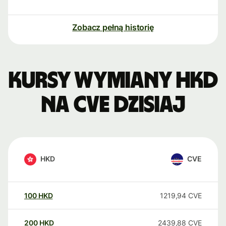
Zobacz pełną historię
Kursy wymiany HKD
na CVE dzisiaj
HKD
CVE
100
HKD
1219,94
CVE
200
HKD
2439,88
CVE