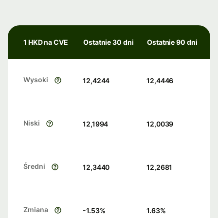
1 HKD na CVE
Ostatnie 30 dni
Ostatnie 90 dni
Wysoki
12,4244
12,4446
Niski
12,1994
12,0039
Średni
12,3440
12,2681
Zmiana
-1.53
%
1.63
%