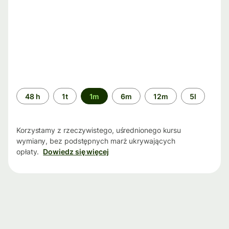
Przedział
48 h
1t
1m
6m
12m
5l
czasu
Korzystamy z rzeczywistego, uśrednionego kursu
wymiany, bez podstępnych marż ukrywających
opłaty.
Dowiedz się więcej