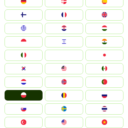
Deutschland
Denmark
España
Suomi
France
United Kingdom
Greece
Hrvatska
Magyarország
Indonesia
Israel
India
Italia
JA
Japan
South Korea
Malay
Mexico
Nederland
Norge
Portugal
Polska
România
Россия
Slovensko
Ruoŧŧa
ไทย
Türkiye
United States
Vietnam