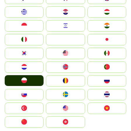
Greece
Hrvatska
Magyarország
Indonesia
Israel
India
Italia
JA
Japan
South Korea
Malay
Mexico
Nederland
Norge
Portugal
Polska
România
Россия
Slovensko
Ruoŧŧa
ไทย
Türkiye
United States
Vietnam
中国
中國香港特別行政區