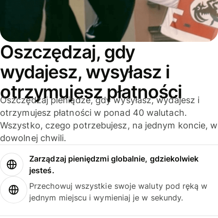
Oszczędzaj, gdy
wydajesz, wysyłasz i
otrzymujesz płatności
Oszczędzaj pieniądze, gdy wysyłasz, wydajesz i
otrzymujesz płatności w ponad 40 walutach.
Wszystko, czego potrzebujesz, na jednym koncie, w
dowolnej chwili.
Zarządzaj pieniędzmi globalnie, gdziekolwiek
jesteś.
Przechowuj wszystkie swoje waluty pod ręką w
jednym miejscu i wymieniaj je w sekundy.