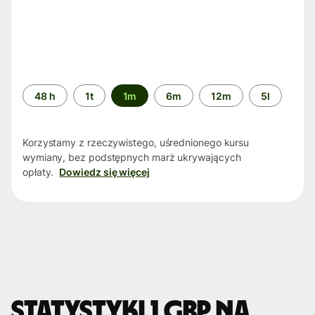
Przedział
48 h
1t
1m
6m
12m
5l
czasu
Korzystamy z rzeczywistego, uśrednionego kursu
wymiany, bez podstępnych marż ukrywających
opłaty.
Dowiedz się więcej
Statystyki 1 GBP na