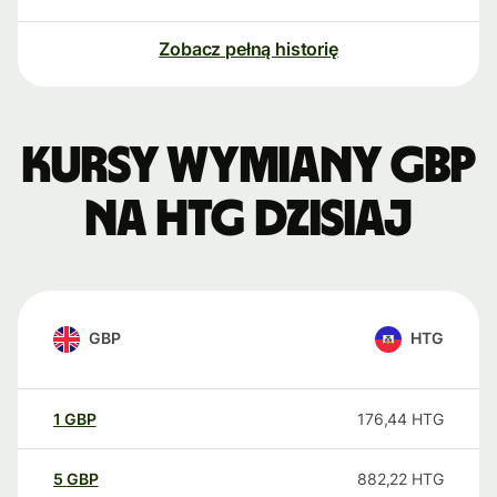
Zobacz pełną historię
Kursy wymiany GBP
na HTG dzisiaj
GBP
HTG
1
GBP
176,44
HTG
5
GBP
882,22
HTG