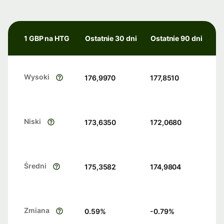
1 GBP na HTG
Ostatnie 30 dni
Ostatnie 90 dni
Wysoki
176,9970
177,8510
Niski
173,6350
172,0680
Średni
175,3582
174,9804
Zmiana
0.59
%
-0.79
%