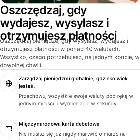
Oszczędzaj, gdy
wydajesz, wysyłasz i
otrzymujesz płatności
Oszczędzaj pieniądze, gdy wysyłasz, wydajesz i
otrzymujesz płatności w ponad 40 walutach.
Wszystko, czego potrzebujesz, na jednym koncie, w
dowolnej chwili.
Zarządzaj pieniędzmi globalnie, gdziekolwiek
jesteś.
Przechowuj wszystkie swoje waluty pod ręką w
jednym miejscu i wymieniaj je w sekundy.
Międzynarodowa karta debetowa
Nie musisz się już nigdy martwić o marże na