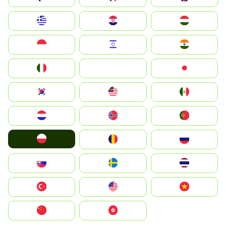
Greece
Hrvatska
Magyarország
Indonesia
Israel
India
Italia
JA
Japan
South Korea
Malay
Mexico
Nederland
Norge
Portugal
Polska
România
Россия
Slovensko
Ruoŧŧa
ไทย
Türkiye
United States
Vietnam
中国
中國香港特別行政區