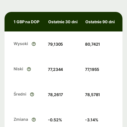
1 GBP na DOP
Ostatnie 30 dni
Ostatnie 90 dni
Wysoki
79,1305
80,7421
Niski
77,2344
77,1955
Średni
78,2617
78,5781
Zmiana
-0.52
%
-3.14
%