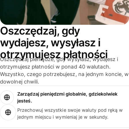
Oszczędzaj, gdy
wydajesz, wysyłasz i
otrzymujesz płatności
Oszczędzaj pieniądze, gdy wysyłasz, wydajesz i
otrzymujesz płatności w ponad 40 walutach.
Wszystko, czego potrzebujesz, na jednym koncie, w
dowolnej chwili.
Zarządzaj pieniędzmi globalnie, gdziekolwiek
jesteś.
Przechowuj wszystkie swoje waluty pod ręką w
jednym miejscu i wymieniaj je w sekundy.