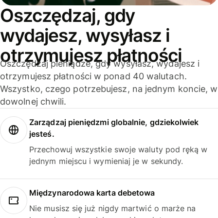
Oszczędzaj, gdy
wydajesz, wysyłasz i
otrzymujesz płatności
Oszczędzaj pieniądze, gdy wysyłasz, wydajesz i
otrzymujesz płatności w ponad 40 walutach.
Wszystko, czego potrzebujesz, na jednym koncie, w
dowolnej chwili.
Zarządzaj pieniędzmi globalnie, gdziekolwiek
jesteś.
Przechowuj wszystkie swoje waluty pod ręką w
jednym miejscu i wymieniaj je w sekundy.
Międzynarodowa karta debetowa
Nie musisz się już nigdy martwić o marże na