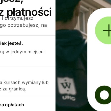
z płatności
 i otrzymujesz
go potrzebujesz, na
iek jesteś.
ką w jednym miejscu i
na kursach wymiany lub
 za granicą.
na opłatach