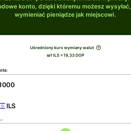
dowe konto, dzięki któremu możesz wysyłać
wymieniać pieniądze jak miejscowi.
Uśredniony kurs wymiany walut
₪1 ILS = 19,33 DOP
ota:
ILS