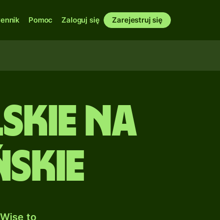
ennik
Pomoc
Zaloguj się
Zarejestruj się
skie na
skie
Wise to