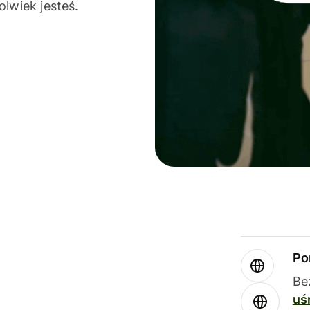
olwiek jesteś.
Po
Be
uś