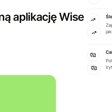
ną aplikację Wise
Śl
Za
ja
Ca
Po
ir