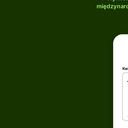
międzynaro
Kw