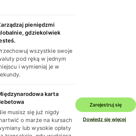
Zarządzaj pieniędzmi
globalnie, gdziekolwiek
esteś.
Przechowuj wszystkie swoje
waluty pod ręką w jednym
iejscu i wymieniaj je w
sekundy.
Międzynarodowa karta
debetowa
Zarejestruj się
ie musisz się już nigdy
Dowiedz się więcej
martwić o marże na kursach
wymiany lub wysokie opłaty
za transakcje, gdy wydajesz