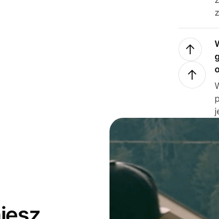
z
j
jesz,