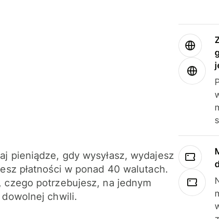
j
m
j pieniądze, gdy wysyłasz, wydajesz
jesz płatności w ponad 40 walutach.
N
 czego potrzebujesz, na jednym
 dowolnej chwili.