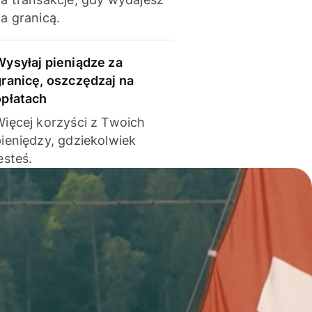
a granicą.
Wysyłaj pieniądze za
granicę, oszczędzaj na
opłatach
Więcej korzyści z Twoich
pieniędzy, gdziekolwiek
esteś.