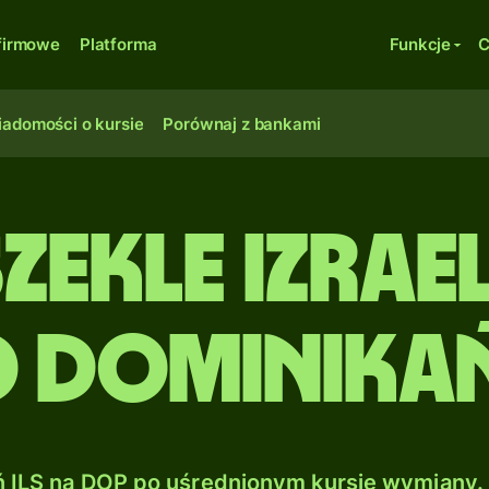
firmowe
Platforma
Funkcje
C
adomości o kursie
Porównaj z bankami
zekle izrael
o dominikań
ILS na DOP po uśrednionym kursie wymiany. 