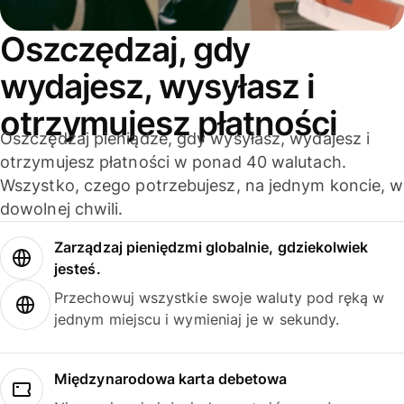
Oszczędzaj, gdy
wydajesz, wysyłasz i
otrzymujesz płatności
Oszczędzaj pieniądze, gdy wysyłasz, wydajesz i
otrzymujesz płatności w ponad 40 walutach.
Wszystko, czego potrzebujesz, na jednym koncie, w
dowolnej chwili.
Zarządzaj pieniędzmi globalnie, gdziekolwiek
jesteś.
Przechowuj wszystkie swoje waluty pod ręką w
jednym miejscu i wymieniaj je w sekundy.
Międzynarodowa karta debetowa