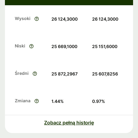
Wysoki
26 124,3000
26 124,3000
Niski
25 669,1000
25 151,6000
Średni
25 872,2967
25 607,8256
Zmiana
1.44
%
0.97
%
Zobacz pełną historię