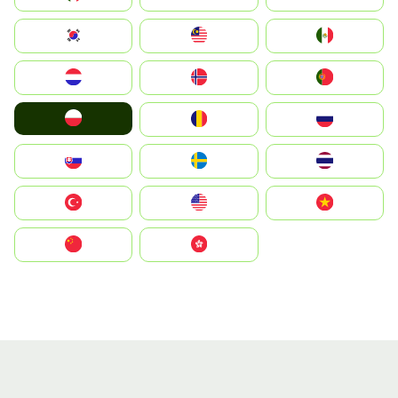
South Korea
Malay
Mexico
Nederland
Norge
Portugal
Polska
România
Россия
Slovensko
Ruoŧŧa
ไทย
Türkiye
United States
Vietnam
中国
中國香港特別行政區