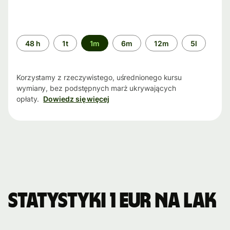
Przedział
48 h
1t
1m
6m
12m
5l
czasu
Korzystamy z rzeczywistego, uśrednionego kursu
wymiany, bez podstępnych marż ukrywających
opłaty.
Dowiedz się więcej
Statystyki 1 EUR na LAK