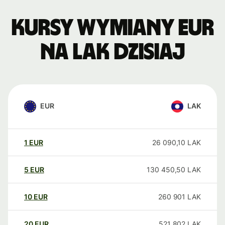
Kursy wymiany EUR
na LAK dzisiaj
EUR
LAK
1
EUR
26 090,10
LAK
5
EUR
130 450,50
LAK
10
EUR
260 901
LAK
20
EUR
521 802
LAK