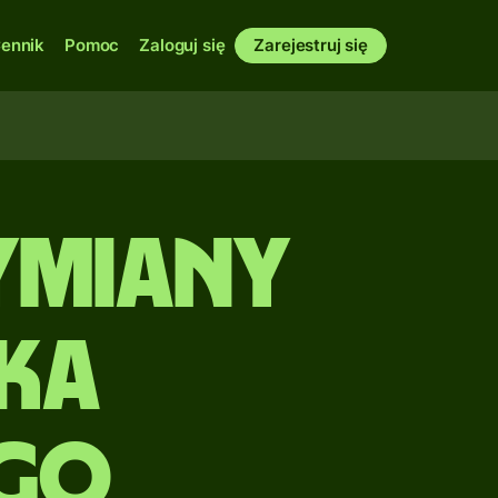
ennik
Pomoc
Zaloguj się
Zarejestruj się
ymiany
ka
go