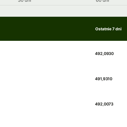
30 dni
60 dni
Ostatnie 7 dni
492,0930
491,9310
492,0073