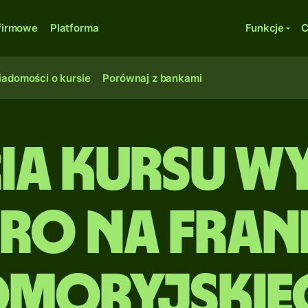
firmowe
Platforma
Funkcje
C
adomości o kursie
Porównaj z bankami
ria kursu w
uro na fran
omoryjskie