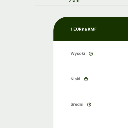
7 dni
1 EUR na KMF
Wysoki
Niski
Średni