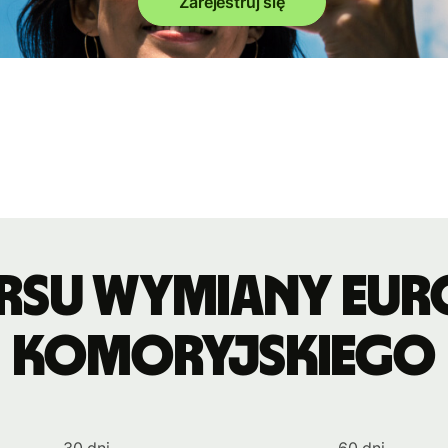
Zarejestruj się
ursu wymiany eur
komoryjskiego