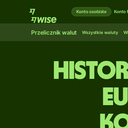
Konto osobiste
Konto 
Przelicznik walut
Wszystkie waluty
Wi
Histo
e
k