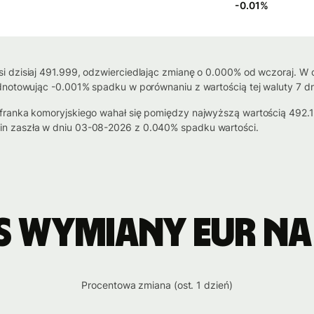
-0.01
%
 dzisiaj 491.999, odzwierciedlając zmianę o 0.000% od wczoraj. W ci
dnotowując -0.001% spadku w porównaniu z wartością tej waluty 7 dn
franka komoryjskiego wahał się pomiędzy najwyższą wartością 492.1
in zaszła w dniu 03-08-2026 z 0.040% spadku wartości.
s wymiany EUR na
Procentowa zmiana (ost. 1 dzień)