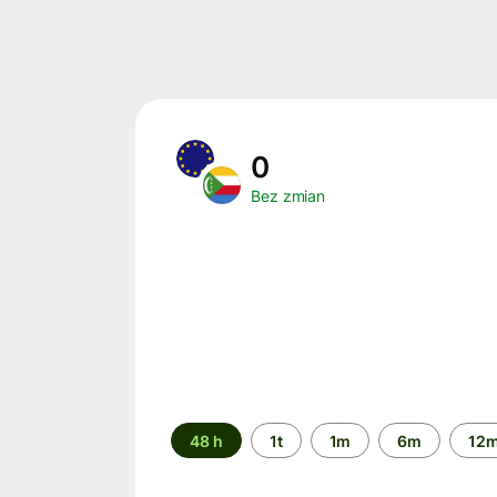
0
Bez zmian
Przedział
48 h
1t
1m
6m
12
czasu