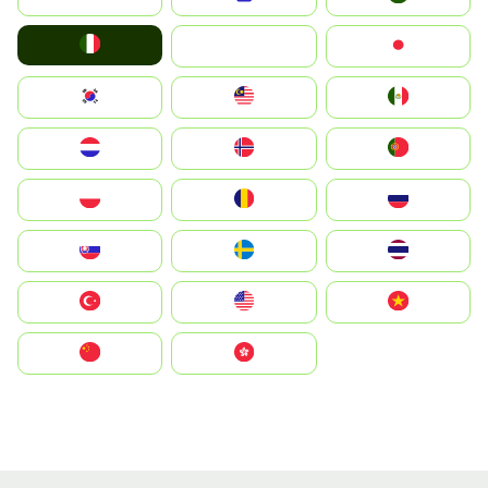
Italia
JA
Japan
South Korea
Malay
Mexico
Nederland
Norge
Portugal
Polska
România
Россия
Slovensko
Ruoŧŧa
ไทย
Türkiye
United States
Vietnam
中国
中國香港特別行政區