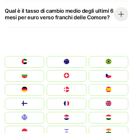
Qual è il tasso di cambio medio degli ultimi 6
mesi per euro verso franchi delle Comore?
الإمارات العربية المتحدة
Australia
Brazil
България
Switzerland
Czechia
Deutschland
Denmark
España
Suomi
France
United Kingdom
Greece
Hrvatska
Magyarország
Indonesia
Israel
India