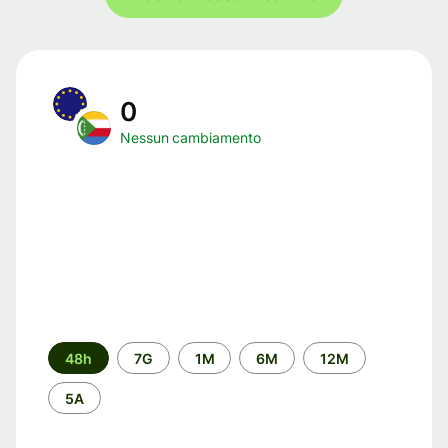
0
Nessun cambiamento
Periodo
48h
7G
1M
6M
12M
di
tempo
5A