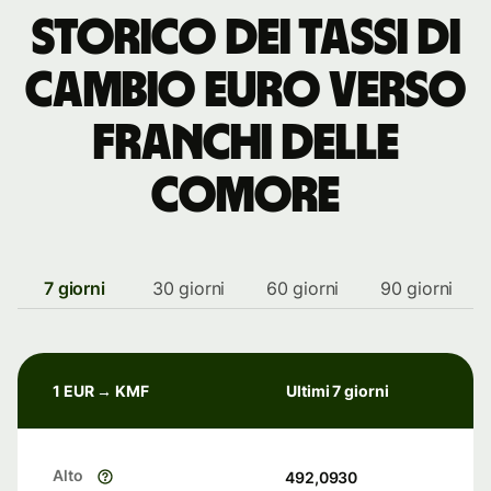
storico dei tassi di
cambio euro verso
franchi delle
Comore
7 giorni
30 giorni
60 giorni
90 giorni
1 EUR → KMF
Ultimi 7 giorni
Alto
492,0930