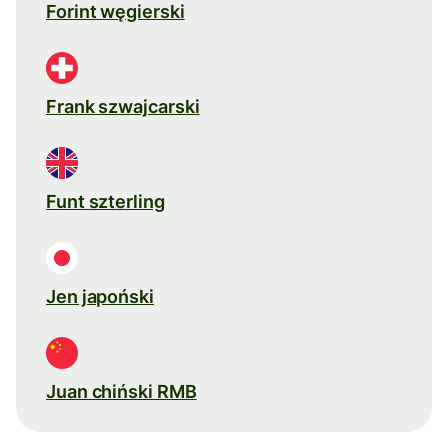
Forint węgierski
Frank szwajcarski
Funt szterling
Jen japoński
Juan chiński RMB