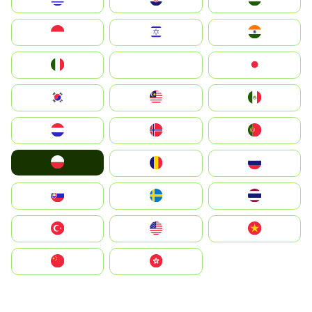
Indonesia
Israel
India
Italia
JA
Japan
South Korea
Malay
Mexico
Nederland
Norge
Portugal
Polska
România
Россия
Slovensko
Ruoŧŧa
ไทย
Türkiye
United States
Vietnam
中国
中國香港特別行政區