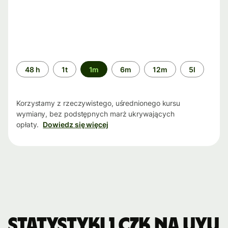
Przedział
48 h
1t
1m
6m
12m
5l
czasu
Korzystamy z rzeczywistego, uśrednionego kursu
wymiany, bez podstępnych marż ukrywających
opłaty.
Dowiedz się więcej
Statystyki 1 CZK na UYU