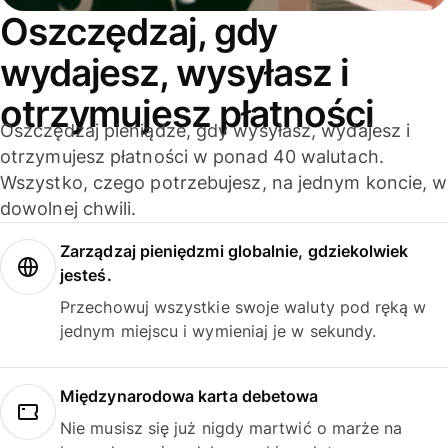
Oszczędzaj, gdy
wydajesz, wysyłasz i
otrzymujesz płatności
Oszczędzaj pieniądze, gdy wysyłasz, wydajesz i
otrzymujesz płatności w ponad 40 walutach.
Wszystko, czego potrzebujesz, na jednym koncie, w
dowolnej chwili.
Zarządzaj pieniędzmi globalnie, gdziekolwiek
jesteś.
Przechowuj wszystkie swoje waluty pod ręką w
jednym miejscu i wymieniaj je w sekundy.
Międzynarodowa karta debetowa
Nie musisz się już nigdy martwić o marże na