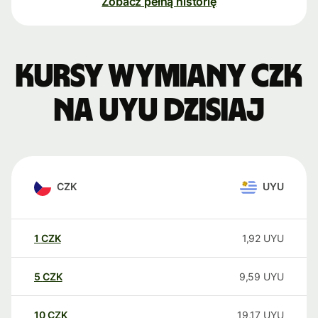
Zobacz pełną historię
Kursy wymiany CZK
na UYU dzisiaj
CZK
UYU
1
CZK
1,92
UYU
5
CZK
9,59
UYU
10
CZK
19,17
UYU