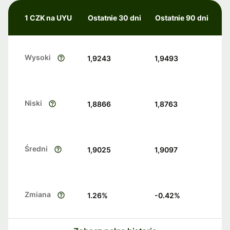
1 CZK na UYU
Ostatnie 30 dni
Ostatnie 90 dni
Wysoki
1,9243
1,9493
Niski
1,8866
1,8763
Średni
1,9025
1,9097
Zmiana
1.26
%
-0.42
%