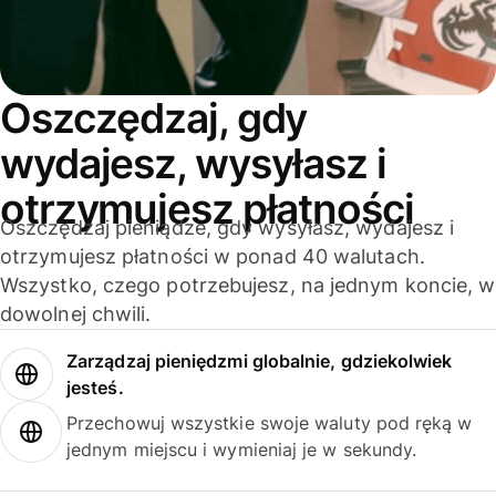
Oszczędzaj, gdy
wydajesz, wysyłasz i
otrzymujesz płatności
Oszczędzaj pieniądze, gdy wysyłasz, wydajesz i
otrzymujesz płatności w ponad 40 walutach.
Wszystko, czego potrzebujesz, na jednym koncie, w
dowolnej chwili.
Zarządzaj pieniędzmi globalnie, gdziekolwiek
jesteś.
Przechowuj wszystkie swoje waluty pod ręką w
jednym miejscu i wymieniaj je w sekundy.