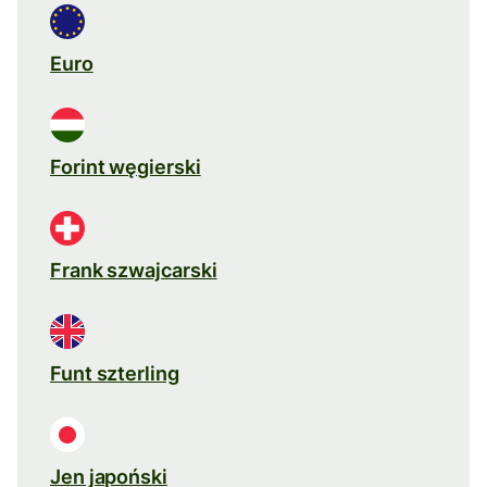
Euro
Forint węgierski
Frank szwajcarski
Funt szterling
Jen japoński