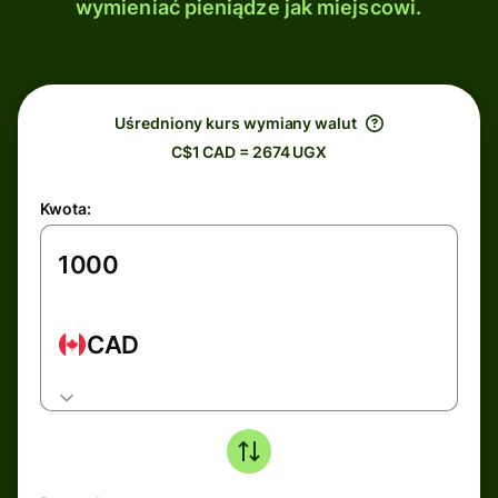
wymieniać pieniądze jak miejscowi.
Uśredniony kurs wymiany walut
C$1 CAD = 2674 UGX
Kwota:
CAD