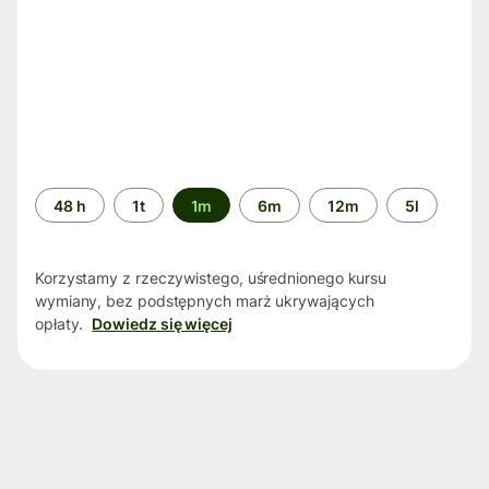
Przedział
48 h
1t
1m
6m
12m
5l
czasu
Korzystamy z rzeczywistego, uśrednionego kursu
wymiany, bez podstępnych marż ukrywających
opłaty.
Dowiedz się więcej