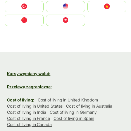
Türkiye
United States
Vietnam
中国
中國香港特別行政區
Kursy wymiany walut:
Przelewy zagraniczne:
Cost of living:
Cost of living in United Kingdom
Cost of living in United States
Cost of living in Australia
Cost of living in India
Cost of living in Germany
Cost of living in France
Cost of living in Spain
Cost of living in Canada