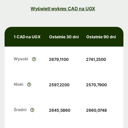
Wyświetl wykres CAD na UGX
1 CAD na UGX
Ostatnie 30 dni
Ostatnie 90 dni
Wysoki
2679,1100
2741,2500
Niski
2597,2200
2570,7900
Średni
2645,5860
2660,0748