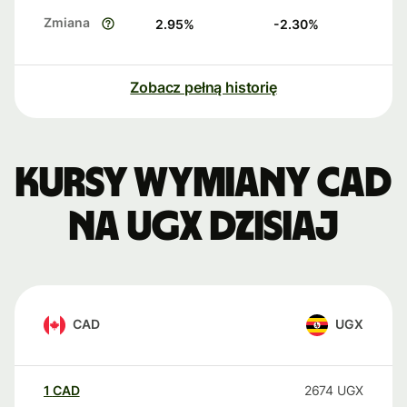
Zmiana
2.95
%
-2.30
%
Zobacz pełną historię
Kursy wymiany CAD
na UGX dzisiaj
CAD
UGX
1
CAD
2674
UGX