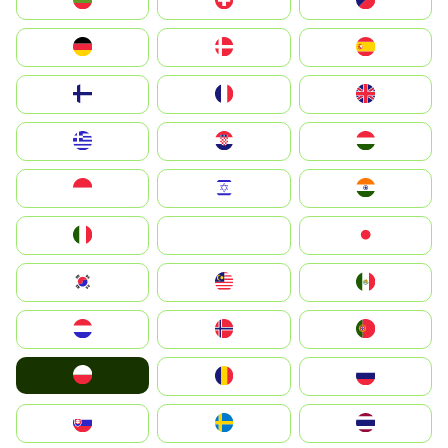
България
Switzerland
Czechia
Deutschland
Denmark
España
Suomi
France
United Kingdom
Greece
Hrvatska
Magyarország
Indonesia
Israel
India
Italia
JA
Japan
South Korea
Malay
Mexico
Nederland
Norge
Portugal
Polska
România
Россия
Slovensko
Ruoŧŧa
ไทย