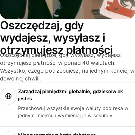
Oszczędzaj, gdy
wydajesz, wysyłasz i
otrzymujesz płatności
Oszczędzaj pieniądze, gdy wysyłasz, wydajesz i
otrzymujesz płatności w ponad 40 walutach.
Wszystko, czego potrzebujesz, na jednym koncie, w
dowolnej chwili.
Zarządzaj pieniędzmi globalnie, gdziekolwiek
jesteś.
Przechowuj wszystkie swoje waluty pod ręką w
jednym miejscu i wymieniaj je w sekundy.