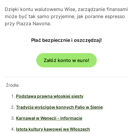
Dzięki kontu walutowemu Wise, zarządzanie finansami
może być tak samo przyjemne, jak poranne espresso
przy Piazza Navona.
Płać bezpiecznie i oszczędzaj!
Załóż konto w euro!
Źródła:
Podstawa prawna włoskiej siesty
Tradycja wyścigów konnych Palio w Sienie
Karnawał w Wenecji - informacje
Istota kultury kawowej we Włoszech