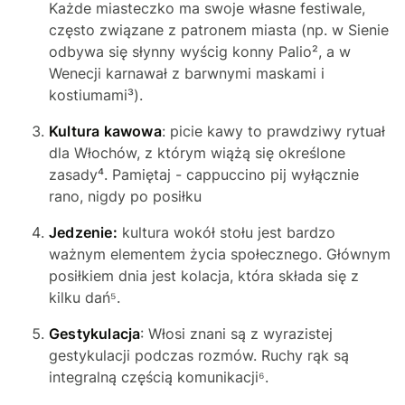
Każde miasteczko ma swoje własne festiwale,
często związane z patronem miasta (np. w Sienie
odbywa się słynny wyścig konny Palio², a w
Wenecji karnawał z barwnymi maskami i
kostiumami³).
Kultura kawowa
: picie kawy to prawdziwy rytuał
dla Włochów, z którym wiążą się określone
zasady⁴. Pamiętaj - cappuccino pij wyłącznie
rano, nigdy po posiłku
Jedzenie:
kultura wokół stołu jest bardzo
ważnym elementem życia społecznego. Głównym
posiłkiem dnia jest kolacja, która składa się z
kilku dań⁵.
Gestykulacja
: Włosi znani są z wyrazistej
gestykulacji podczas rozmów. Ruchy rąk są
integralną częścią komunikacji⁶.