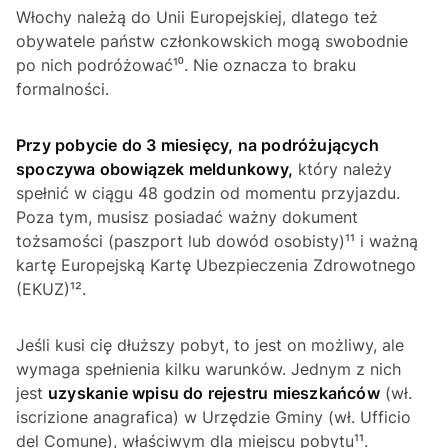
Włochy należą do Unii Europejskiej, dlatego też
obywatele państw członkowskich mogą swobodnie
po nich podróżować¹⁰. Nie oznacza to braku
formalności.
Przy pobycie do 3 miesięcy, na podróżujących
spoczywa obowiązek meldunkowy,
który należy
spełnić w ciągu 48 godzin od momentu przyjazdu.
Poza tym, musisz posiadać ważny dokument
tożsamości (paszport lub dowód osobisty)¹¹ i ważną
kartę Europejską Kartę Ubezpieczenia Zdrowotnego
(EKUZ)¹².
Jeśli kusi cię dłuższy pobyt, to jest on możliwy, ale
wymaga spełnienia kilku warunków. Jednym z nich
jest
uzyskanie wpisu do rejestru mieszkańców
(wł.
iscrizione anagrafica
) w Urzędzie Gminy (wł.
Ufficio
del Comune
), właściwym dla miejscu pobytu¹¹.