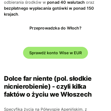
odbierania środków w
ponad 40 walutach
oraz
bezpłatnego wypłacania gotówki w ponad 150
krajach
.
Przeprowadzka do Włoch?
Sprawdź konto Wise w EUR
Dolce far niente
(pol.
słodkie
nicnierobienie
) - czyli kilka
faktów o życiu we Włoszech
Specyfika życia na Półwyspie Apenińskim, z