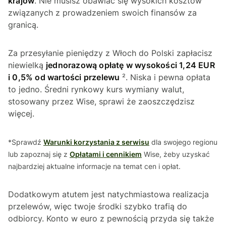
krajów
. Nie musisz obawiać się wysokich kosztów
związanych z prowadzeniem swoich finansów za
granicą.
Za przesyłanie pieniędzy z Włoch do Polski zapłacisz
niewielką
jednorazową opłatę w wysokości 1,24 EUR
i 0,5% od wartości przelewu
². Niska i pewna opłata
to jedno. Średni rynkowy kurs wymiany walut,
stosowany przez Wise, sprawi że zaoszczędzisz
więcej.
*Sprawdź
Warunki korzystania z serwisu
dla swojego regionu
lub zapoznaj się z
Opłatami i cennikiem
Wise, żeby uzyskać
najbardziej aktualne informacje na temat cen i opłat.
Dodatkowym atutem jest natychmiastowa realizacja
przelewów, więc twoje środki szybko trafią do
odbiorcy. Konto w euro z pewnością przyda się także