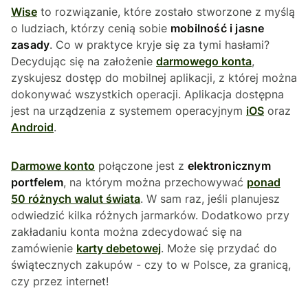
Wise
to rozwiązanie, które zostało stworzone z myślą
o ludziach, którzy cenią sobie
mobilność i jasne
zasady
. Co w praktyce kryje się za tymi hasłami?
Decydując się na założenie
darmowego konta
,
zyskujesz dostęp do mobilnej aplikacji, z której można
dokonywać wszystkich operacji. Aplikacja dostępna
jest na urządzenia z systemem operacyjnym
iOS
oraz
Android
.
Darmowe konto
połączone jest z
elektronicznym
portfelem
, na którym można przechowywać
ponad
50 różnych walut świata
. W sam raz, jeśli planujesz
odwiedzić kilka różnych jarmarków. Dodatkowo przy
zakładaniu konta można zdecydować się na
zamówienie
karty debetowej
. Może się przydać do
świątecznych zakupów - czy to w Polsce, za granicą,
czy przez internet!