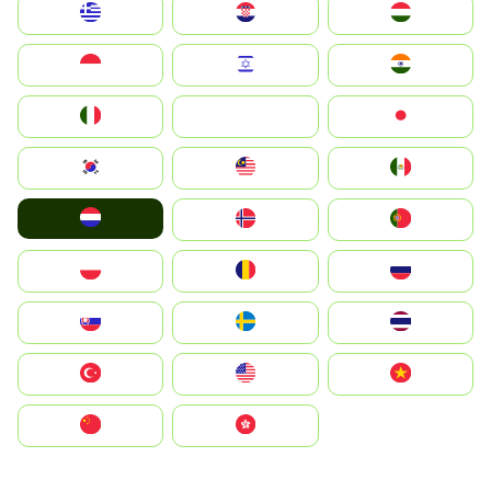
Greece
Hrvatska
Magyarország
Indonesia
Israel
India
Italia
JA
Japan
South Korea
Malay
Mexico
Nederland
Norge
Portugal
Polska
România
Россия
Slovensko
Ruoŧŧa
ไทย
Türkiye
United States
Vietnam
中国
中國香港特別行政區