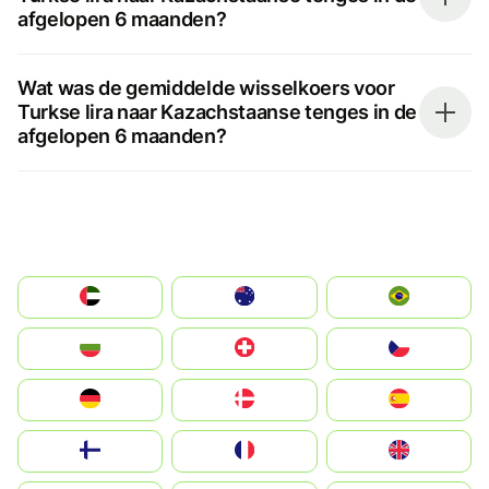
afgelopen 6 maanden?
Wat was de gemiddelde wisselkoers voor
Turkse lira naar Kazachstaanse tenges in de
afgelopen 6 maanden?
الإمارات العربية المتحدة
Australia
Brazil
България
Switzerland
Czechia
Deutschland
Denmark
España
Suomi
France
United Kingdom