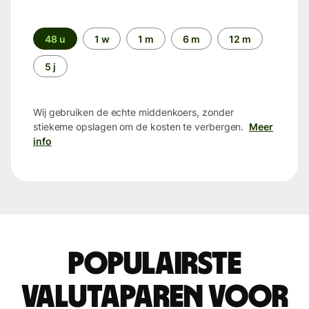
Periode
48 u
1 w
1 m
6 m
12 m
5 j
Wij gebruiken de echte middenkoers, zonder
stiekeme opslagen om de kosten te verbergen.
Meer
info
Populairste
valutaparen voor