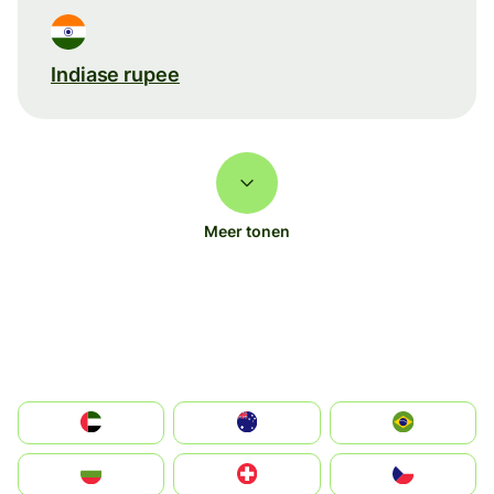
Indiase rupee
Meer tonen
الإمارات العربية المتحدة
Australia
Brazil
България
Switzerland
Czechia