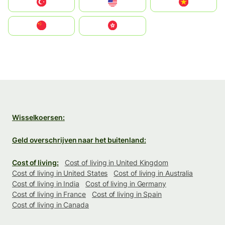
Türkiye
United States
Vietnam
中国
中國香港特別行政區
Wisselkoersen:
Geld overschrijven naar het buitenland:
Cost of living:
Cost of living in United Kingdom
Cost of living in United States
Cost of living in Australia
Cost of living in India
Cost of living in Germany
Cost of living in France
Cost of living in Spain
Cost of living in Canada