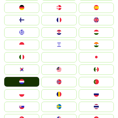
Deutschland
Denmark
España
Suomi
France
United Kingdom
Greece
Hrvatska
Magyarország
Indonesia
Israel
India
Italia
JA
Japan
South Korea
Malay
Mexico
Nederland
Norge
Portugal
Polska
România
Россия
Slovensko
Ruoŧŧa
ไทย