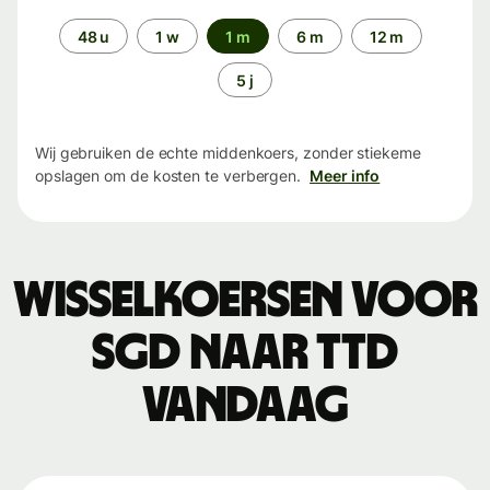
Periode
48 u
1 w
1 m
6 m
12 m
5 j
Wij gebruiken de echte middenkoers, zonder stiekeme
opslagen om de kosten te verbergen.
Meer info
Wisselkoersen voor
SGD naar TTD
vandaag