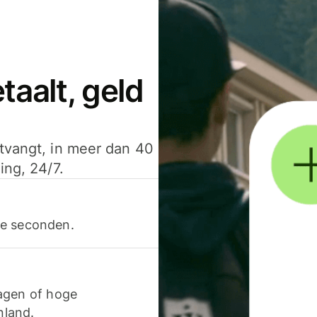
aalt, geld
ntvangt, in meer dan 40
ing, 24/7.
ele seconden.
agen of hoge
nland.