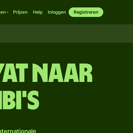
ken
Prijzen
Help
Inloggen
Registreren
at naar
bi's
ternationale