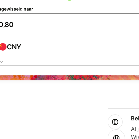
gewisseld naar
CNY
Be
Al 
Wi