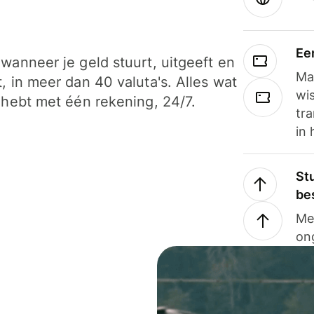
Ee
wanneer je geld stuurt, uitgeeft en
Ma
, in meer dan 40 valuta's. Alles wat
wi
 hebt met één rekening, 24/7.
tra
in 
Stu
be
Me
on