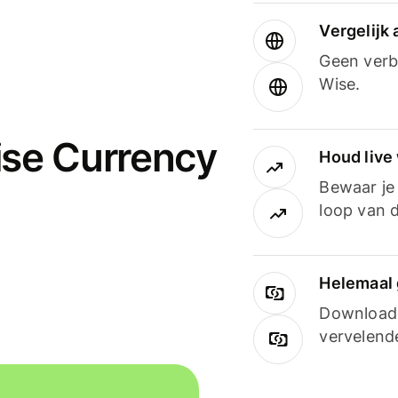
Vergelijk
Geen verbo
Wise.
ise Currency
Houd live
Bewaar je 
loop van d
Helemaal 
Downloade
vervelend