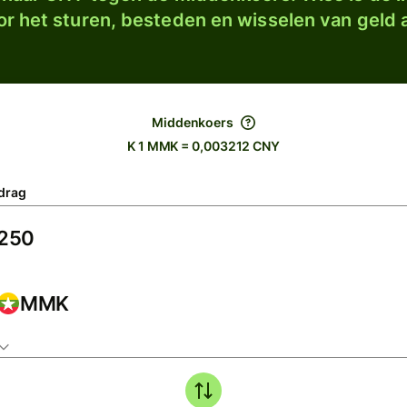
r het sturen, besteden en wisselen van geld a
Middenkoers
K 1 MMK = 0,003212 CNY
drag
MMK