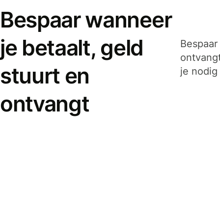
Bespaar wanneer
je betaalt, geld
Bespaar 
ontvangt
stuurt en
je nodig
ontvangt