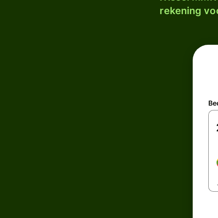
rekening voo
Be