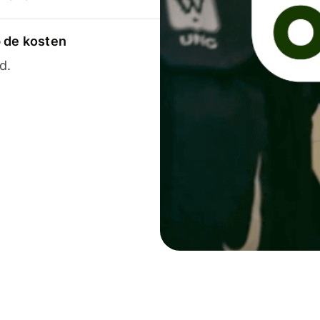
p de kosten
d.