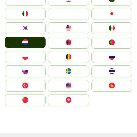
Italia
JA
Japan
South Korea
Malay
Mexico
Nederland
Norge
Portugal
Polska
România
Россия
Slovensko
Ruoŧŧa
ไทย
Türkiye
United States
Vietnam
中国
中國香港特別行政區