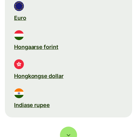
Euro
Hongaarse forint
Hongkongse dollar
Indiase rupee