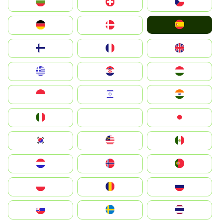
България
Switzerland
Czechia
España
Deutschland
Denmark
Suomi
France
United Kingdom
Greece
Hrvatska
Magyarország
Indonesia
Israel
India
Italia
JA
Japan
South Korea
Malay
Mexico
Nederland
Norge
Portugal
Polska
România
Россия
Slovensko
Ruoŧŧa
ไทย