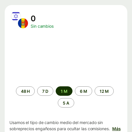
0
Sin cambios
Periodo
48 H
7 D
1 M
6 M
12 M
de
tiempo
5 A
Usamos el tipo de cambio medio del mercado sin
sobreprecios engañosos para ocultar las comisiones.
Más