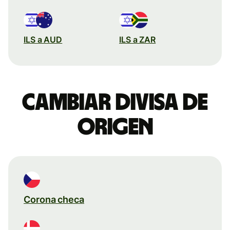
ILS a AUD
ILS a ZAR
Cambiar divisa de
origen
Corona checa