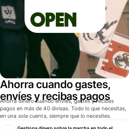
Ahorra cuando gastes,
envíes y recibas pagos
Ahorra dinero cuando envíes, gastes y recibas
pagos en más de 40 divisas. Todo lo que necesitas,
en una sola cuenta, siempre que lo necesites.
Gestiona dinero sobre la marcha en todo el