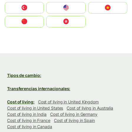
Türkiye
United States
Vietnam
中国
中國香港特別行政區
Tipos de cambio:
Transferencias internacionales:
Cost of living:
Cost of living in United Kingdom
Cost of living in United States
Cost of living in Australia
Cost of living in India
Cost of living in Germany
Cost of living in France
Cost of living in Spain
Cost of living in Canada