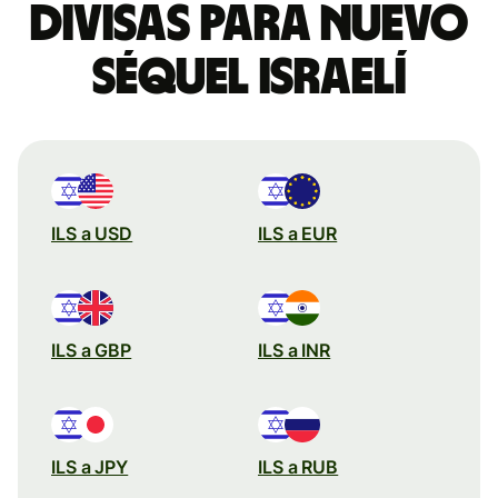
divisas para nuevo
séquel israelí
ILS a USD
ILS a EUR
ILS a GBP
ILS a INR
ILS a JPY
ILS a RUB