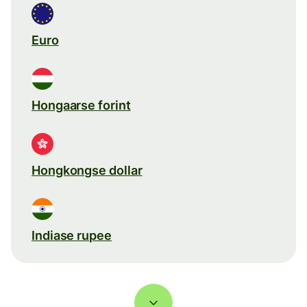
Euro
Hongaarse forint
Hongkongse dollar
Indiase rupee