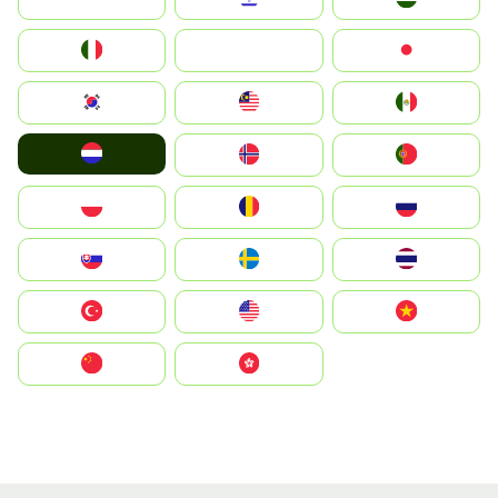
Italia
JA
Japan
South Korea
Malay
Mexico
Nederland
Norge
Portugal
Polska
România
Россия
Slovensko
Ruoŧŧa
ไทย
Türkiye
United States
Vietnam
中国
中國香港特別行政區