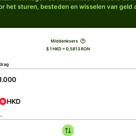
r het sturen, besteden en wisselen van geld a
Middenkoers
$ 1 HKD = 0,5813 RON
drag
HKD