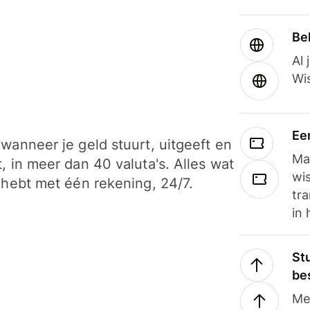
Be
Al 
Wi
Ee
wanneer je geld stuurt, uitgeeft en
Ma
, in meer dan 40 valuta's. Alles wat
wi
 hebt met één rekening, 24/7.
tra
in 
Stu
be
Me