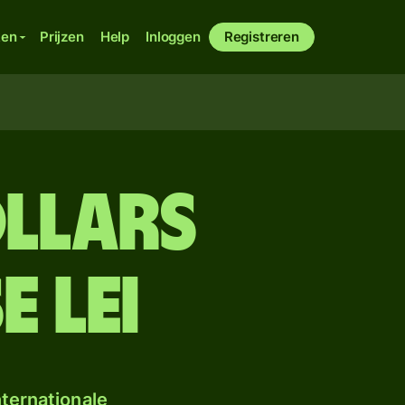
ken
Prijzen
Help
Inloggen
Registreren
llars
 lei
ternationale