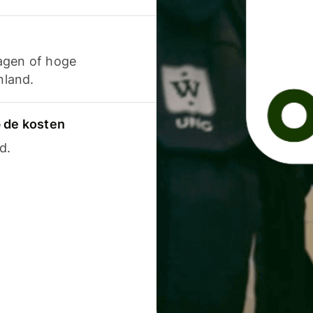
agen of hoge
nland.
p de kosten
d.