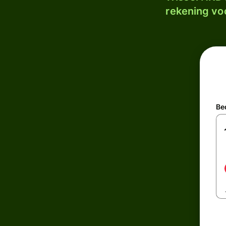
rekening voo
Be