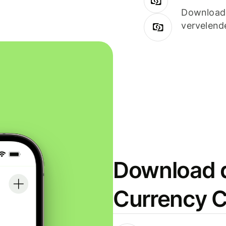
Downloade
vervelend
Download d
Currency C