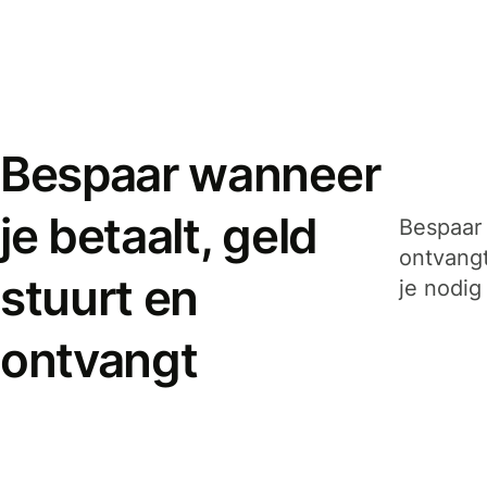
Bespaar wanneer
je betaalt, geld
Bespaar 
ontvangt
stuurt en
je nodig
ontvangt