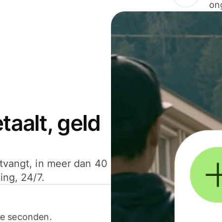
on
aalt, geld
ntvangt, in meer dan 40
ing, 24/7.
ele seconden.