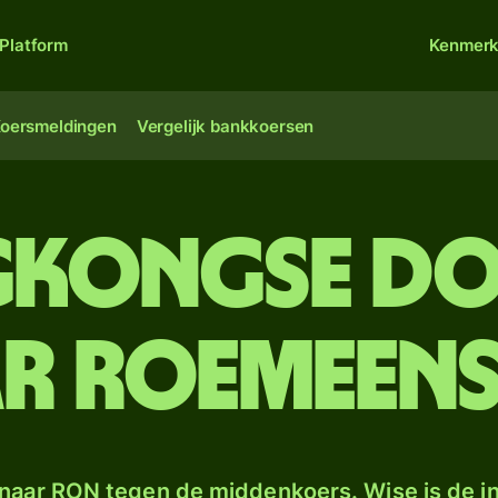
Platform
Kenmer
oersmeldingen
Vergelijk bankkoersen
kongse do
r Roemeense
naar RON tegen de middenkoers. Wise is de in