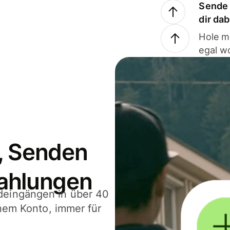
Sende 
dir da
Hole m
egal w
, Senden
ahlungen
deingängen in über 40
inem Konto, immer für