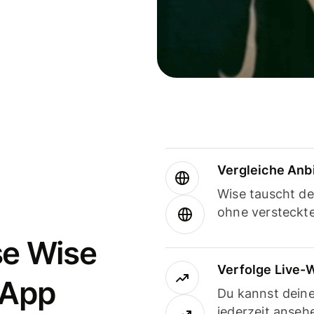
Vergleiche Anb
Wise tauscht d
ohne versteckt
se Wise
Verfolge Live-
-App
Du kannst dein
jederzeit anseh