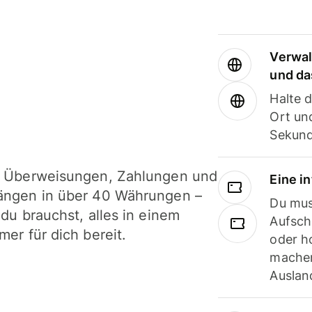
Verwal
und da
Halte 
Ort und
Sekund
i Überweisungen, Zahlungen und
Eine i
ängen in über 40 Währungen –
Du mus
 du brauchst, alles in einem
Aufsch
mer für dich bereit.
oder h
machen
Ausland