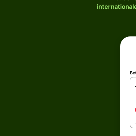
internationa
Be