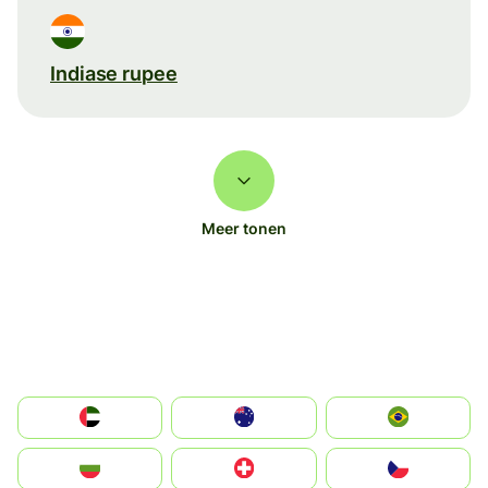
Indiase rupee
Meer tonen
الإمارات العربية المتحدة
Australia
Brazil
България
Switzerland
Czechia