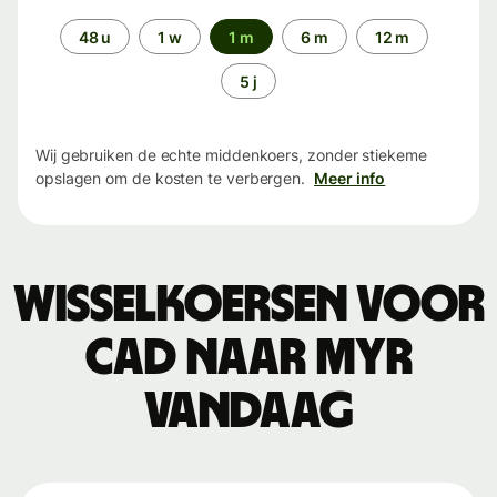
Periode
48 u
1 w
1 m
6 m
12 m
5 j
Wij gebruiken de echte middenkoers, zonder stiekeme
opslagen om de kosten te verbergen.
Meer info
Wisselkoersen voor
CAD naar MYR
vandaag