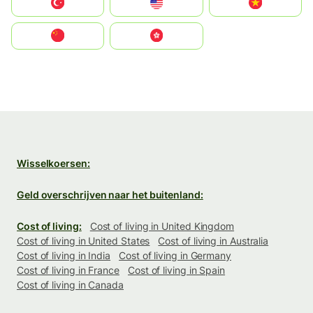
Türkiye
United States
Vietnam
中国
中國香港特別行政區
Wisselkoersen:
Geld overschrijven naar het buitenland:
Cost of living:
Cost of living in United Kingdom
Cost of living in United States
Cost of living in Australia
Cost of living in India
Cost of living in Germany
Cost of living in France
Cost of living in Spain
Cost of living in Canada