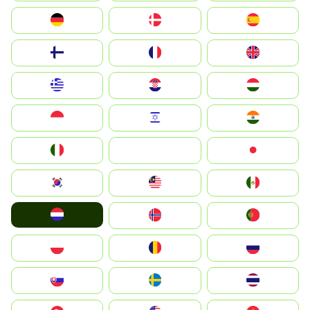
Deutschland
Denmark
España
Suomi
France
United Kingdom
Greece
Hrvatska
Magyarország
Indonesia
Israel
India
Italia
JA
Japan
South Korea
Malay
Mexico
Nederland
Norge
Portugal
Polska
România
Россия
Slovensko
Ruoŧŧa
ไทย