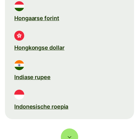
Hongaarse forint
Hongkongse dollar
Indiase rupee
Indonesische roepia