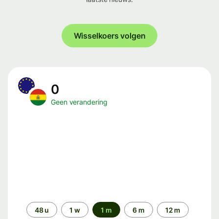
Wisselkoers volgen
0
Geen verandering
Periode
48 u
1 w
1 m
6 m
12 m