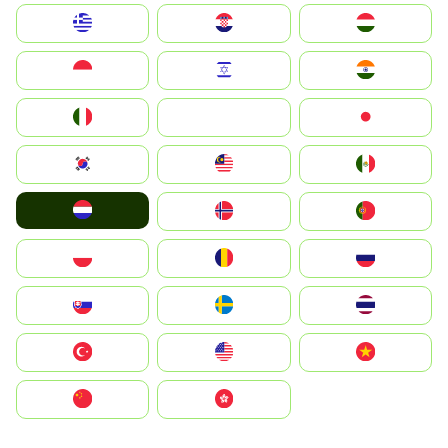
Greece
Hrvatska
Magyarország
Indonesia
Israel
India
Italia
JA
Japan
South Korea
Malay
Mexico
Nederland
Norge
Portugal
Polska
România
Россия
Slovensko
Ruoŧŧa
ไทย
Türkiye
United States
Vietnam
中国
中國香港特別行政區