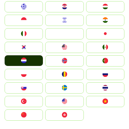
Greece
Hrvatska
Magyarország
Indonesia
Israel
India
Italia
JA
Japan
South Korea
Malay
Mexico
Nederland
Norge
Portugal
Polska
România
Россия
Slovensko
Ruoŧŧa
ไทย
Türkiye
United States
Vietnam
中国
中國香港特別行政區