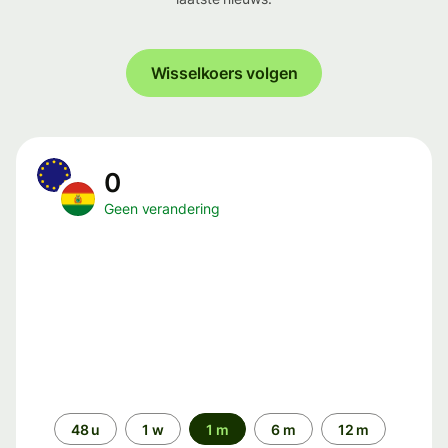
Wisselkoers volgen
0
Geen verandering
Periode
48 u
1 w
1 m
6 m
12 m