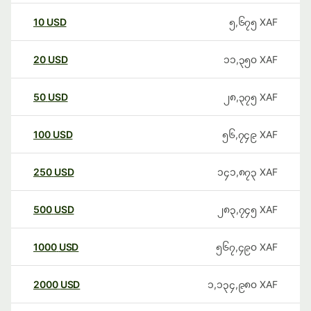
10
USD
၅,၆၇၅
XAF
20
USD
၁၁,၃၅၀
XAF
50
USD
၂၈,၃၇၅
XAF
100
USD
၅၆,၇၄၉
XAF
250
USD
၁၄၁,၈၇၃
XAF
500
USD
၂၈၃,၇၄၅
XAF
1000
USD
၅၆၇,၄၉၀
XAF
2000
USD
၁,၁၃၄,၉၈၀
XAF