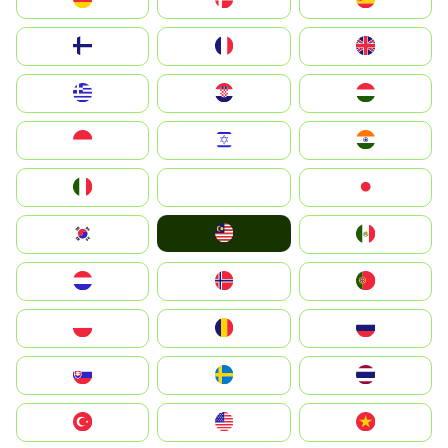
Suomi
France
United Kingdom
Greece
Hrvatska
Magyarország
Indonesia
Israel
India
Italia
JA
Japan
Malay
South Korea
Mexico
Nederland
Norge
Portugal
Polska
România
Россия
Slovensko
Ruoŧŧa
ไทย
Türkiye
United States
Vietnam