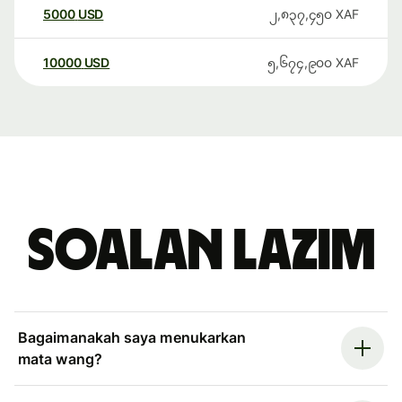
5000
USD
၂,၈၃၇,၄၅၀
XAF
10000
USD
၅,၆၇၄,၉၀၀
XAF
Soalan Lazim
Bagaimanakah saya menukarkan
mata wang?