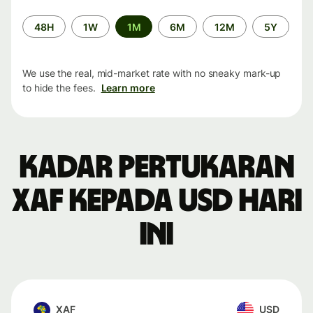
Time
48H
1W
1M
6M
12M
5Y
period
We use the real, mid-market rate with no sneaky mark-up
to hide the fees.
Learn more
Kadar pertukaran
XAF kepada USD hari
ini
XAF
USD