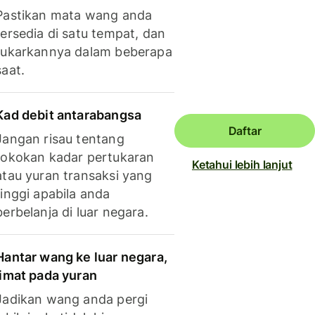
Pastikan mata wang anda
tersedia di satu tempat, dan
tukarkannya dalam beberapa
saat.
Kad debit antarabangsa
Daftar
Jangan risau tentang
tokokan kadar pertukaran
Ketahui lebih lanjut
atau yuran transaksi yang
tinggi apabila anda
berbelanja di luar negara.
Hantar wang ke luar negara,
jimat pada yuran
Jadikan wang anda pergi