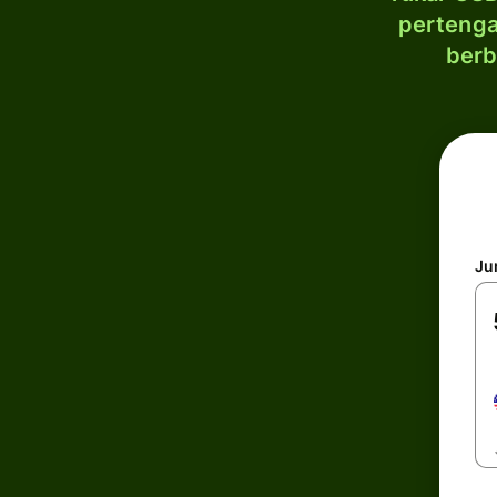
pertenga
berb
Ju