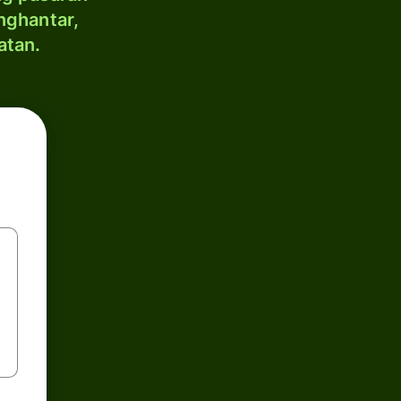
nghantar,
atan.