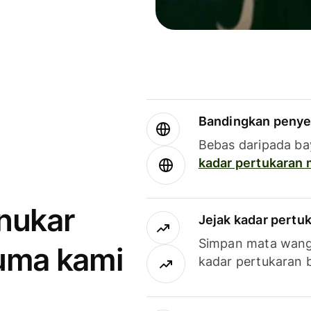
Bandingkan penye
Bebas daripada ba
kadar pertukaran
enukar
Jejak kadar pertu
Simpan mata wan
uma kami
kadar pertukaran 