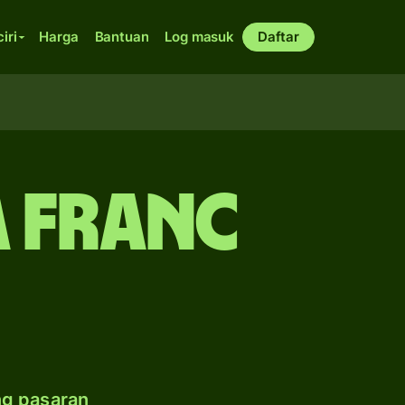
ciri
Harga
Bantuan
Log masuk
Daftar
a franc
ng pasaran