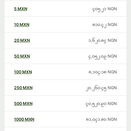
5
MXN
၄၀၅.၂၁
NGN
10
MXN
၈၁၀.၄၂
NGN
20
MXN
၁,၆၂၀.၈၄
NGN
50
MXN
၄,၀၅၂.၀၉
NGN
100
MXN
၈,၁၀၄.၁၈
NGN
250
MXN
၂၀,၂၆၀.၄၅
NGN
500
MXN
၄၀,၅၂၀.၉၀
NGN
1000
MXN
၈၁,၀၄၁.၈၀
NGN