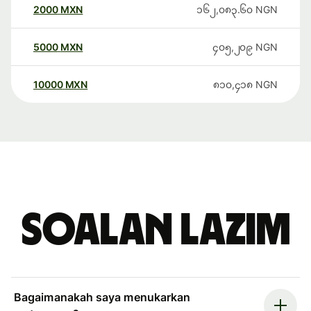
2000
MXN
၁၆၂,၀၈၃.၆၀
NGN
5000
MXN
၄၀၅,၂၀၉
NGN
10000
MXN
၈၁၀,၄၁၈
NGN
Soalan Lazim
Bagaimanakah saya menukarkan