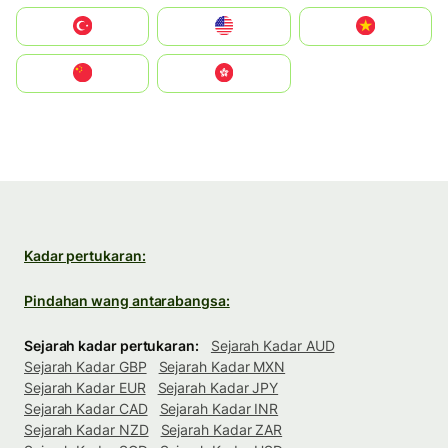
Türkiye
United States
Vietnam
中国
中國香港特別行政區
Kadar pertukaran:
Pindahan wang antarabangsa:
Sejarah kadar pertukaran:
Sejarah Kadar AUD
Sejarah Kadar GBP
Sejarah Kadar MXN
Sejarah Kadar EUR
Sejarah Kadar JPY
Sejarah Kadar CAD
Sejarah Kadar INR
Sejarah Kadar NZD
Sejarah Kadar ZAR