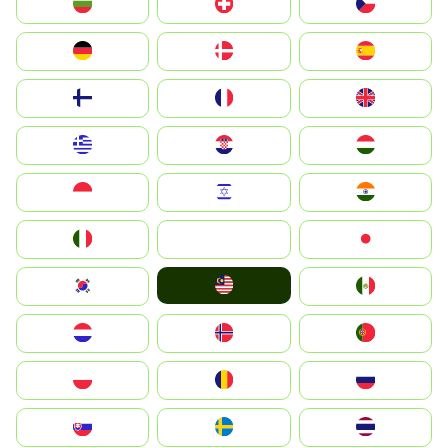
България
Switzerland
Czechia
Deutschland
Denmark
España
Suomi
France
United Kingdom
Greece
Hrvatska
Magyarország
Indonesia
Israel
India
Italia
JA
Japan
Malay
South Korea
Mexico
Nederland
Norge
Portugal
Polska
România
Россия
Slovensko
Ruoŧŧa
ไทย