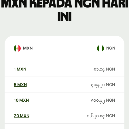
MXN kepada NGN hari
ini
MXN
NGN
1
MXN
၈၁.၀၄
NGN
5
MXN
၄၀၅.၂၁
NGN
10
MXN
၈၁၀.၄၂
NGN
20
MXN
၁,၆၂၀.၈၄
NGN