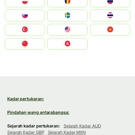
Polska
România
Россия
Slovensko
Ruoŧŧa
ไทย
Türkiye
United States
Vietnam
中国
中國香港特別行政區
Kadar pertukaran:
Pindahan wang antarabangsa:
Sejarah kadar pertukaran:
Sejarah Kadar AUD
Sejarah Kadar GBP
Sejarah Kadar MXN