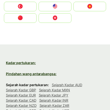
Türkiye
United States
Vietnam
中国
中國香港特別行政區
Kadar pertukaran:
Pindahan wang antarabangsa:
Sejarah kadar pertukaran:
Sejarah Kadar AUD
Sejarah Kadar GBP
Sejarah Kadar MXN
Sejarah Kadar EUR
Sejarah Kadar JPY
Sejarah Kadar CAD
Sejarah Kadar INR
Sejarah Kadar NZD
Sejarah Kadar ZAR