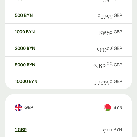
500
BYN
၁၂၄.၇၇
GBP
1000
BYN
၂၄၉.၅၃
GBP
2000
BYN
၄၉၉.၀၆
GBP
5000
BYN
၁,၂၄၇.၆၆
GBP
10000
BYN
၂,၄၉၅.၃၁
GBP
GBP
BYN
1
GBP
၄.၀၁
BYN