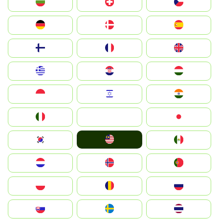
България
Switzerland
Czechia
Deutschland
Denmark
España
Suomi
France
United Kingdom
Greece
Hrvatska
Magyarország
Indonesia
Israel
India
Italia
JA
Japan
Malay
South Korea
Mexico
Nederland
Norge
Portugal
Polska
România
Россия
Slovensko
Ruoŧŧa
ไทย