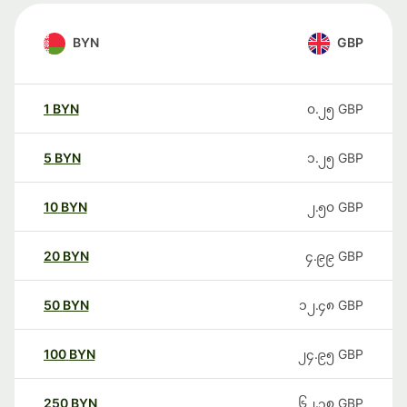
BYN
GBP
1
BYN
၀.၂၅
GBP
5
BYN
၁.၂၅
GBP
10
BYN
၂.၅၀
GBP
20
BYN
၄.၉၉
GBP
50
BYN
၁၂.၄၈
GBP
100
BYN
၂၄.၉၅
GBP
250
BYN
၆၂.၃၈
GBP