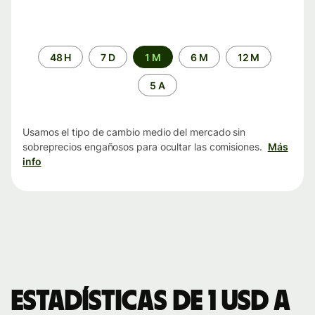
Periodo
48 H
7 D
1 M
6 M
12 M
de
tiempo
5 A
Usamos el tipo de cambio medio del mercado sin
sobreprecios engañosos para ocultar las comisiones.
Más
info
Estadísticas de 1 USD a