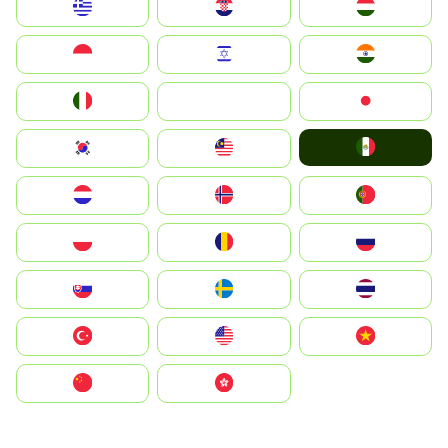
Greece
Hrvatska
Magyarország
Indonesia
Israel
India
Italia
JA
Japan
Mexico
South Korea
Malay
Nederland
Norge
Portugal
Polska
România
Россия
Slovensko
Ruoŧŧa
ไทย
Türkiye
United States
Vietnam
中国
中國香港特別行政區