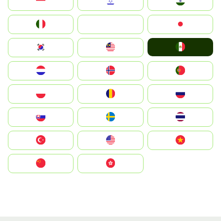
Indonesia
Israel
India
Italia
JA
Japan
Mexico
South Korea
Malay
Nederland
Norge
Portugal
Polska
România
Россия
Slovensko
Ruoŧŧa
ไทย
Türkiye
United States
Vietnam
中国
中國香港特別行政區