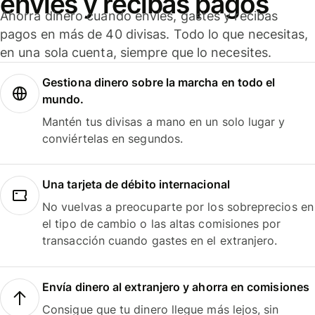
envíes y recibas pagos
Ahorra dinero cuando envíes, gastes y recibas
pagos en más de 40 divisas. Todo lo que necesitas,
en una sola cuenta, siempre que lo necesites.
Gestiona dinero sobre la marcha en todo el
mundo.
Mantén tus divisas a mano en un solo lugar y
conviértelas en segundos.
Una tarjeta de débito internacional
No vuelvas a preocuparte por los sobreprecios en
el tipo de cambio o las altas comisiones por
transacción cuando gastes en el extranjero.
Envía dinero al extranjero y ahorra en comisiones
Consigue que tu dinero llegue más lejos, sin