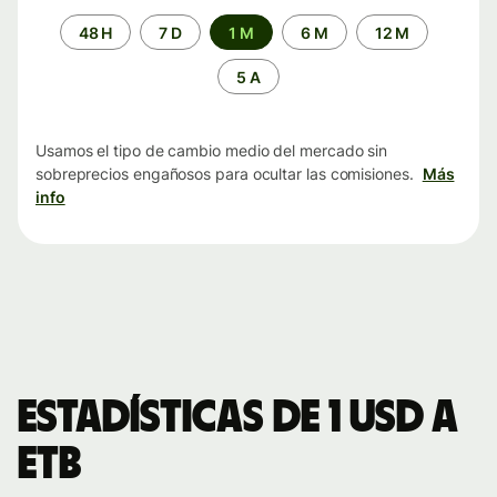
Periodo
48 H
7 D
1 M
6 M
12 M
de
tiempo
5 A
Usamos el tipo de cambio medio del mercado sin
sobreprecios engañosos para ocultar las comisiones.
Más
info
Estadísticas de 1 USD a
ETB