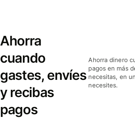
Ahorra
cuando
Ahorra dinero c
pagos en más de
gastes, envíes
necesitas, en u
necesites.
y recibas
pagos