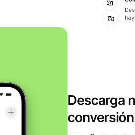
Des
hay
Descarga n
conversión