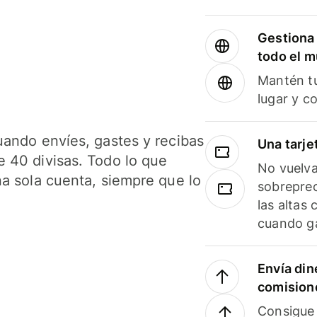
Gestiona 
todo el 
Mantén tu
lugar y c
uando envíes, gastes y recibas
Una tarje
 40 divisas. Todo lo que
No vuelva
na sola cuenta, siempre que lo
sobreprec
las altas
cuando ga
Envía din
comision
Consigue 