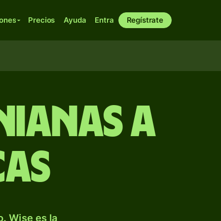
iones
Precios
Ayuda
Entra
Regístrate
nianas a
cas
. Wise es la