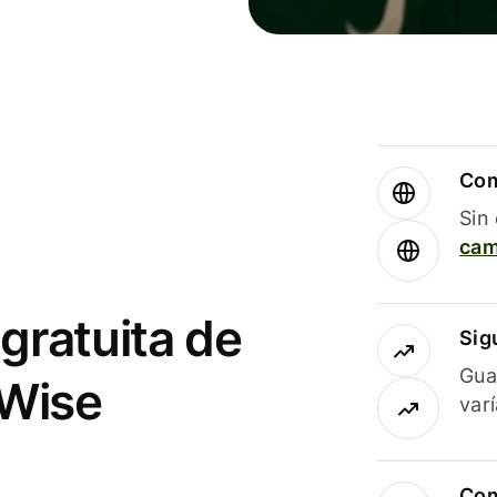
Com
Sin
cam
gratuita de
Sig
Gua
 Wise
var
Com