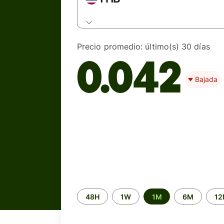
Precio promedio:
último(s) 30 días
0.042
Bajada
Time
48H
1W
1M
6M
1
period