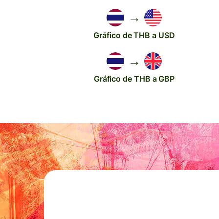
→
Gráfico de THB a USD
→
Gráfico de THB a GBP