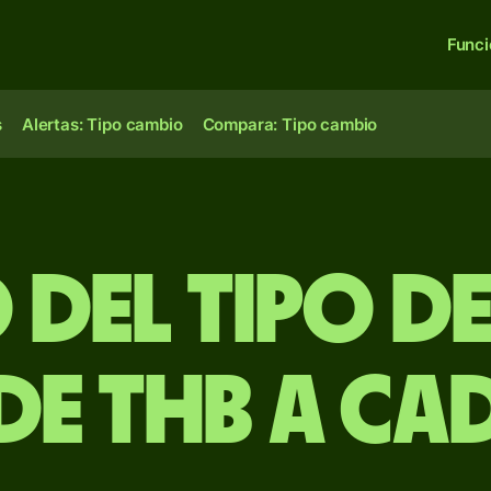
Func
s
Alertas: Tipo cambio
Compara: Tipo cambio
 del Tipo d
de THB a CA