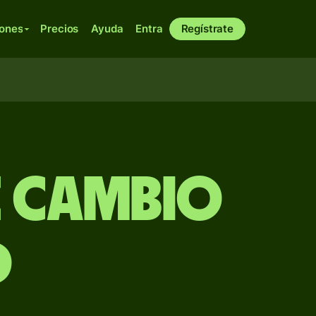
iones
Precios
Ayuda
Entra
Regístrate
e Cambio
D