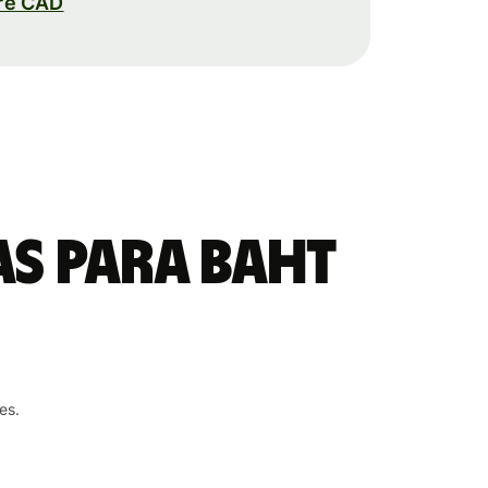
re CAD
as para baht
es.