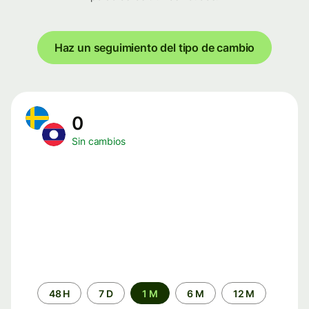
Haz un seguimiento del tipo de cambio
0
Sin cambios
Periodo
48 H
7 D
1 M
6 M
12 M
de