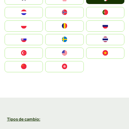
Nederland
Norge
Portugal
Polska
România
Россия
Slovensko
Ruoŧŧa
ไทย
Türkiye
United States
Vietnam
中国
中國香港特別行政區
Tipos de cambio: