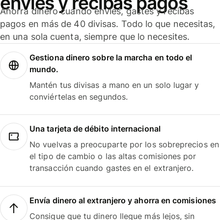
envíes y recibas pagos
Ahorra dinero cuando envíes, gastes y recibas
pagos en más de 40 divisas. Todo lo que necesitas,
en una sola cuenta, siempre que lo necesites.
Gestiona dinero sobre la marcha en todo el
mundo.
Mantén tus divisas a mano en un solo lugar y
conviértelas en segundos.
Una tarjeta de débito internacional
No vuelvas a preocuparte por los sobreprecios en
el tipo de cambio o las altas comisiones por
transacción cuando gastes en el extranjero.
Envía dinero al extranjero y ahorra en comisiones
Consigue que tu dinero llegue más lejos, sin