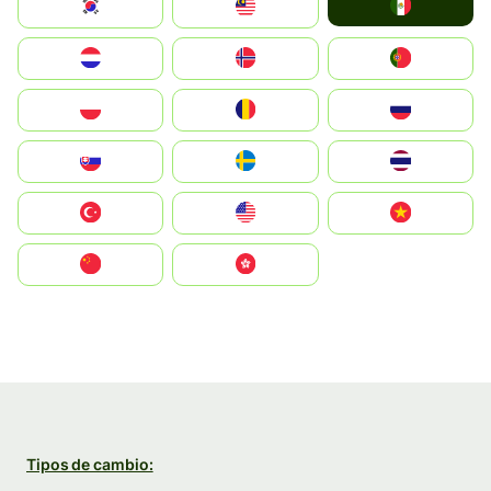
Mexico
South Korea
Malay
Nederland
Norge
Portugal
Polska
România
Россия
Slovensko
Ruoŧŧa
ไทย
Türkiye
United States
Vietnam
中国
中國香港特別行政區
Tipos de cambio: