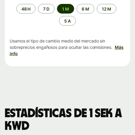
Periodo
48 H
7 D
1 M
6 M
12 M
de
tiempo
5 A
Usamos el tipo de cambio medio del mercado sin
sobreprecios engañosos para ocultar las comisiones.
Más
info
Estadísticas de 1 SEK a
KWD