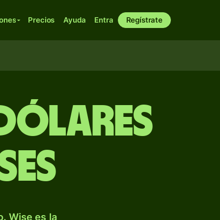
iones
Precios
Ayuda
Entra
Regístrate
 dólares
ses
. Wise es la