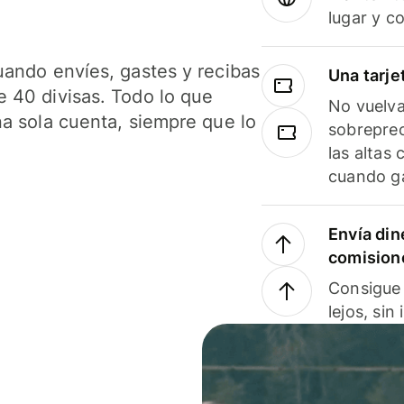
lugar y c
uando envíes, gastes y recibas
Una tarje
 40 divisas. Todo lo que
No vuelva
na sola cuenta, siempre que lo
sobreprec
las altas
cuando ga
Envía din
comision
Consigue 
lejos, sin