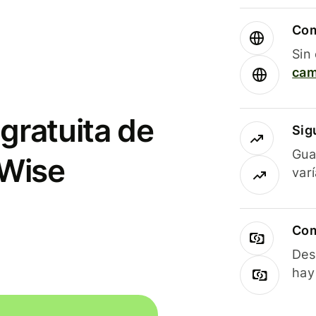
Com
Sin
cam
gratuita de
Sig
Gua
 Wise
var
Com
Des
hay