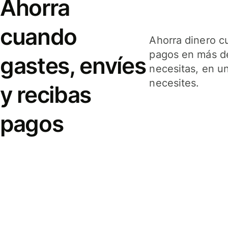
Ahorra
cuando
Ahorra dinero c
pagos en más de
gastes, envíes
necesitas, en u
necesites.
y recibas
pagos