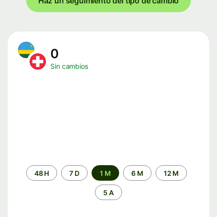
Haz un seguimiento del tipo de cambio
0
Sin cambios
Periodo
48 H
7 D
1 M
6 M
12 M
de
tiempo
5 A