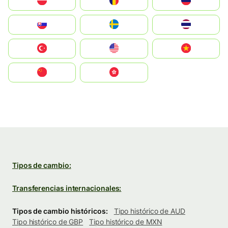
Polska
România
Россия
Slovensko
Ruoŧŧa
ไทย
Türkiye
United States
Vietnam
中国
中國香港特別行政區
Tipos de cambio:
Transferencias internacionales:
Tipos de cambio históricos:
Tipo histórico de AUD
Tipo histórico de GBP
Tipo histórico de MXN