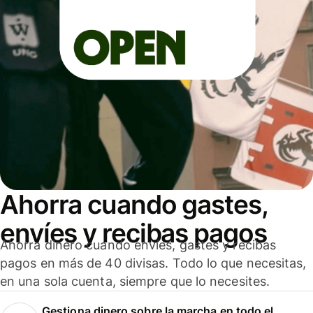
Ahorra cuando gastes,
envíes y recibas pagos
Ahorra dinero cuando envíes, gastes y recibas
pagos en más de 40 divisas. Todo lo que necesitas,
en una sola cuenta, siempre que lo necesites.
Gestiona dinero sobre la marcha en todo el