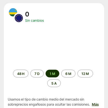
0
Sin cambios
Periodo
48 H
7 D
1 M
6 M
12 M
de
tiempo
5 A
Usamos el tipo de cambio medio del mercado sin
sobreprecios engañosos para ocultar las comisiones.
Más