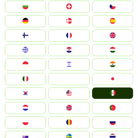
България
Switzerland
Czechia
Deutschland
Denmark
España
Suomi
France
United Kingdom
Greece
Hrvatska
Magyarország
Indonesia
Israel
India
Italia
JA
Japan
Mexico
South Korea
Malay
Nederland
Norge
Portugal
Polska
România
Россия
Slovensko
Ruoŧŧa
ไทย