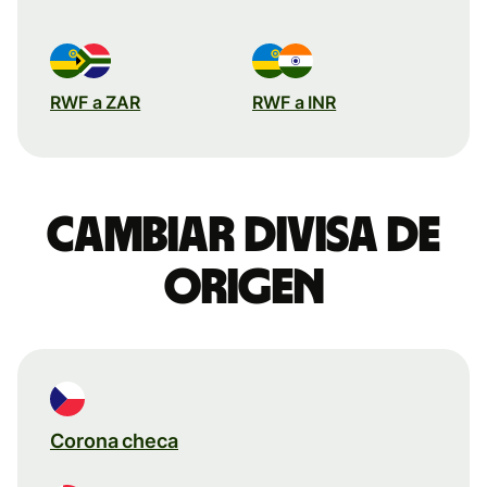
RWF a ZAR
RWF a INR
Cambiar divisa de
origen
Corona checa