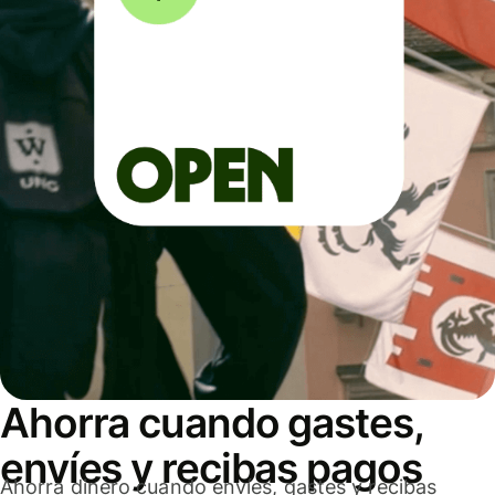
Ahorra cuando gastes,
envíes y recibas pagos
Ahorra dinero cuando envíes, gastes y recibas