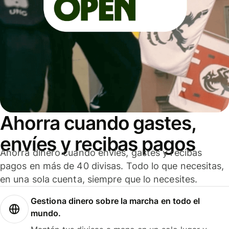
Ahorra cuando gastes,
envíes y recibas pagos
Ahorra dinero cuando envíes, gastes y recibas
pagos en más de 40 divisas. Todo lo que necesitas,
en una sola cuenta, siempre que lo necesites.
Gestiona dinero sobre la marcha en todo el
mundo.