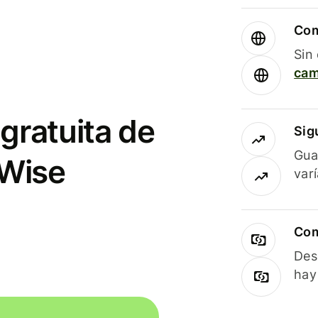
Com
Sin
cam
gratuita de
Sig
Gua
 Wise
var
Com
Des
hay