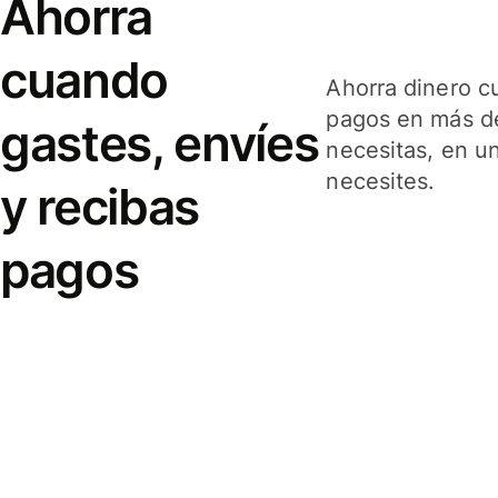
Ahorra
cuando
Ahorra dinero c
pagos en más de
gastes, envíes
necesitas, en u
necesites.
y recibas
pagos