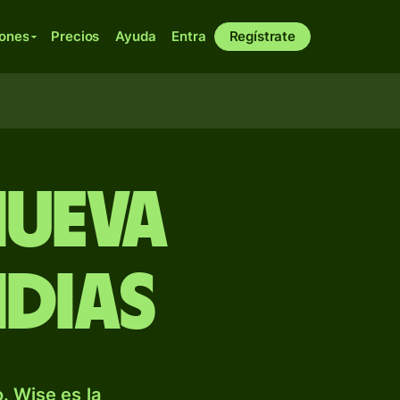
iones
Precios
Ayuda
Entra
Regístrate
Nueva
ndias
. Wise es la