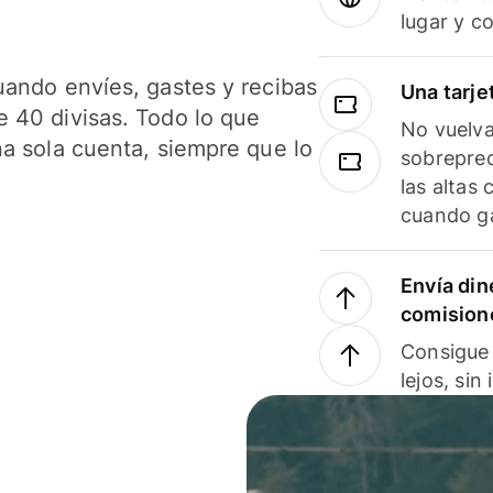
lugar y c
uando envíes, gastes y recibas
Una tarje
 40 divisas. Todo lo que
No vuelva
na sola cuenta, siempre que lo
sobreprec
las altas
cuando ga
Envía din
comision
Consigue 
lejos, sin