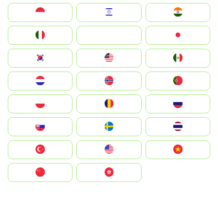
Indonesia
Israel
India
Italia
JA
Japan
South Korea
Malay
Mexico
Nederland
Norge
Portugal
Polska
România
Россия
Slovensko
Ruoŧŧa
ไทย
Türkiye
United States
Vietnam
中国
中國香港特別行政區