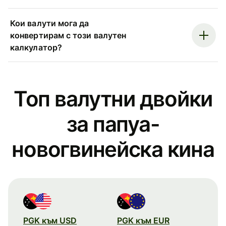
Кои валути мога да
конвертирам с този валутен
калкулатор?
Топ валутни двойки
за папуа-
новогвинейска кина
PGK към USD
PGK към EUR