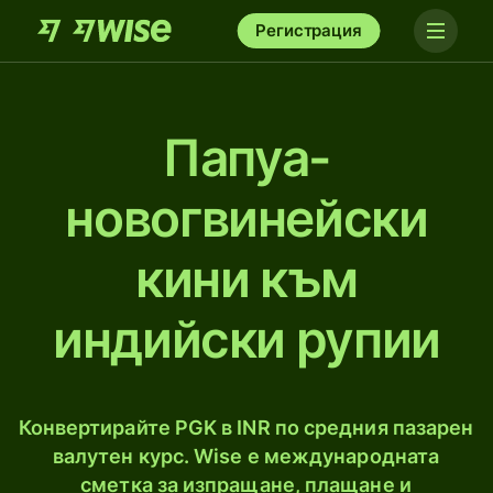
Регистрация
Папуа-
новогвинейски
кини към
индийски рупии
Конвертирайте PGK в INR по средния пазарен
валутен курс. Wise е международната
сметка за изпращане, плащане и