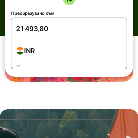
Преобразувано към
INR