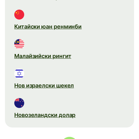
Китайски юан ренминби
Малайзийски рингит
Нов израелски шекел
Новозеландски долар