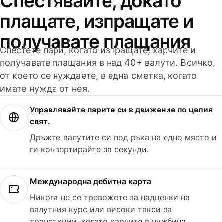
Спестявайте, докато
плащате, изпращате и
получавате плащания
Спестете пари, когато изпращате, харчите и
получавате плащания в над 40+ валути. Всичко,
от което се нуждаете, в една сметка, когато
имате нужда от нея.
Управлявайте парите си в движение по целия
свят.
Дръжте валутите си под ръка на едно място и
ги конвертирайте за секунди.
Международна дебитна карта
Никога не се тревожете за надценки на
валутния курс или високи такси за
трансакции, когато харчите в чужбина.