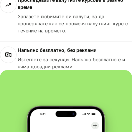
Проследявайте валутните курсове в реално
време
Запазете любимите си валути, за да
проверявате как се променя валутният курс с
течение на времето.
Напълно безплатно, без реклами
Изтеглете за секунди. Напълно безплатно е и
няма досадни реклами.