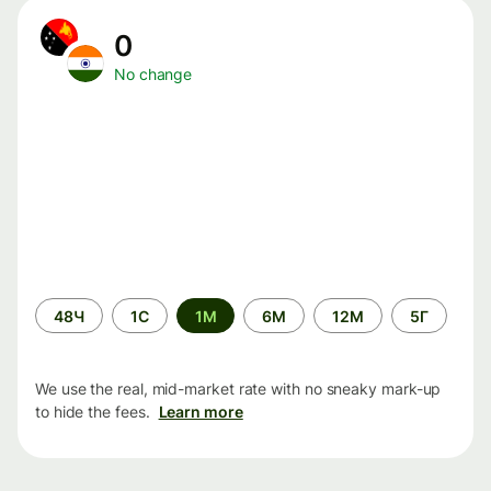
0
No change
Time
48Ч
1С
1М
6М
12М
5Г
period
We use the real, mid-market rate with no sneaky mark-up
to hide the fees.
Learn more