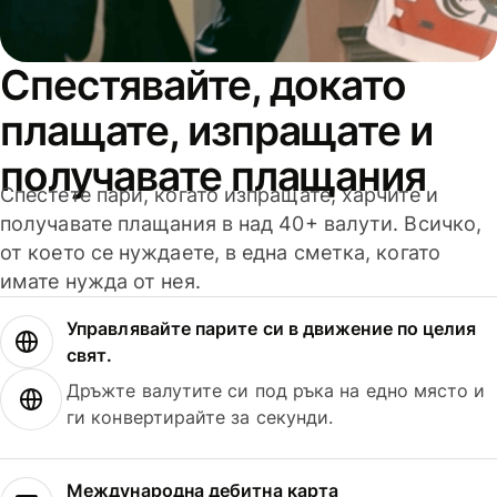
Спестявайте, докато
плащате, изпращате и
получавате плащания
Спестете пари, когато изпращате, харчите и
получавате плащания в над 40+ валути. Всичко,
от което се нуждаете, в една сметка, когато
имате нужда от нея.
Управлявайте парите си в движение по целия
свят.
Дръжте валутите си под ръка на едно място и
ги конвертирайте за секунди.
Международна дебитна карта