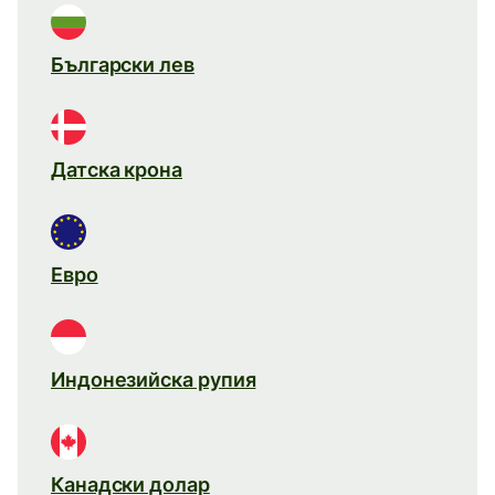
Български лев
Датска крона
Евро
Индонезийска рупия
Канадски долар