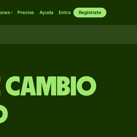
iones
Precios
Ayuda
Entra
Regístrate
e Cambio
D