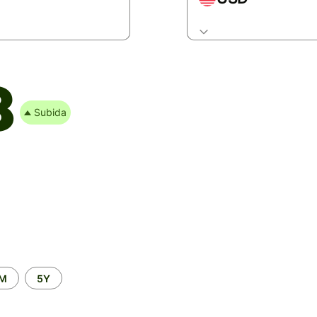
8
Subida
2M
5Y