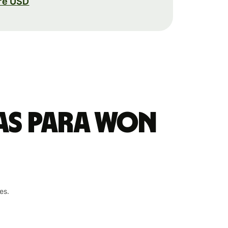
re USD
sas para won
es.