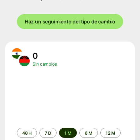
Haz un seguimiento del tipo de cambio
0
Sin cambios
Periodo
48 H
7 D
1 M
6 M
12 M
de