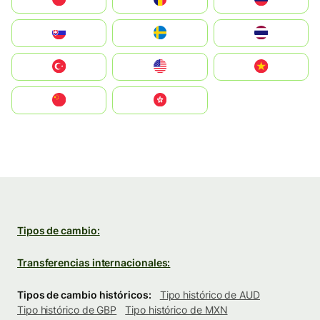
Slovensko
Ruoŧŧa
ไทย
Türkiye
United States
Vietnam
中国
中國香港特別行政區
Tipos de cambio:
Transferencias internacionales:
Tipos de cambio históricos:
Tipo histórico de AUD
Tipo histórico de GBP
Tipo histórico de MXN