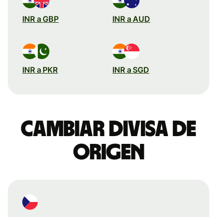
INR a GBP
INR a AUD
INR a PKR
INR a SGD
Cambiar divisa de
origen