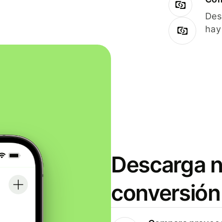
Des
hay
Descarga n
conversión