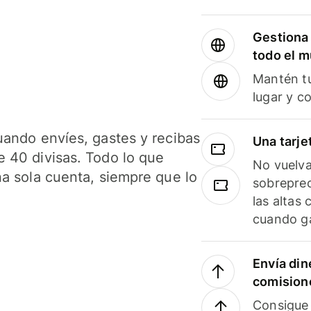
Gestiona 
todo el 
Mantén tu
lugar y c
uando envíes, gastes y recibas
Una tarje
 40 divisas. Todo lo que
No vuelva
na sola cuenta, siempre que lo
sobreprec
las altas
cuando ga
Envía din
comision
Consigue 