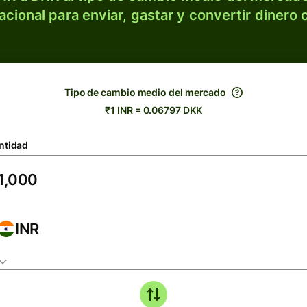
acional para enviar, gastar y convertir dinero 
Tipo de cambio medio del mercado
₹1 INR = 0.06797 DKK
ntidad
INR