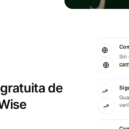
Com
Sin
cam
gratuita de
Sig
Gua
 Wise
var
Com