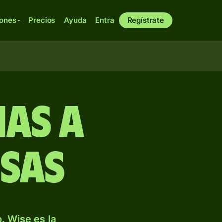
iones
Precios
Ayuda
Entra
Regístrate
ias a
sas
. Wise es la