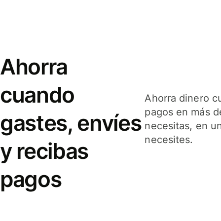
Ahorra
cuando
Ahorra dinero c
pagos en más de
gastes, envíes
necesitas, en u
necesites.
y recibas
pagos