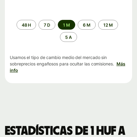
Periodo
48 H
7 D
1 M
6 M
12 M
de
tiempo
5 A
Usamos el tipo de cambio medio del mercado sin
sobreprecios engañosos para ocultar las comisiones.
Más
info
Estadísticas de 1 HUF a