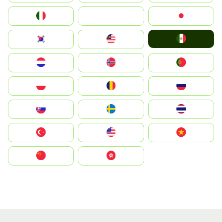
Italia
JA
Japan
Mexico
South Korea
Malay
Nederland
Norge
Portugal
Polska
România
Россия
Slovensko
Ruoŧŧa
ไทย
Türkiye
United States
Vietnam
中国
中國香港特別行政區