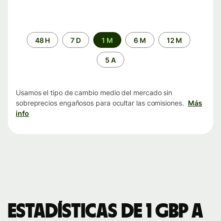
Periodo
48 H
7 D
1 M
6 M
12 M
de
tiempo
5 A
Usamos el tipo de cambio medio del mercado sin
sobreprecios engañosos para ocultar las comisiones.
Más
info
Estadísticas de 1 GBP a