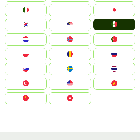
Italia
JA
Japan
Mexico
South Korea
Malay
Nederland
Norge
Portugal
Polska
România
Россия
Slovensko
Ruoŧŧa
ไทย
Türkiye
United States
Vietnam
中国
中國香港特別行政區