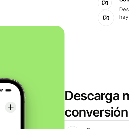
Des
hay
Descarga n
conversión