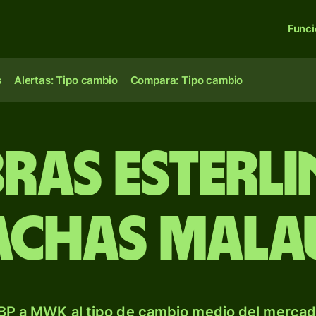
Func
s
Alertas: Tipo cambio
Compara: Tipo cambio
ibras esterli
achas malau
BP a MWK al tipo de cambio medio del mercado