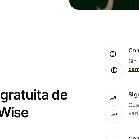
Com
Sin
cam
gratuita de
Sig
Gua
 Wise
var
Com