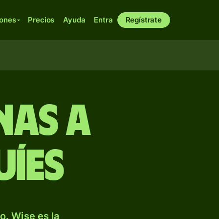
iones
Precios
Ayuda
Entra
Regístrate
nas a
íes
. Wise es la