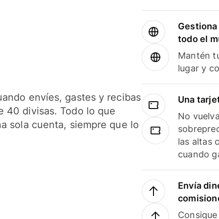
Gestiona 
todo el 
Mantén tu
lugar y c
uando envíes, gastes y recibas
Una tarje
 40 divisas. Todo lo que
No vuelva
na sola cuenta, siempre que lo
sobreprec
las altas
cuando ga
Envía din
comision
Consigue 